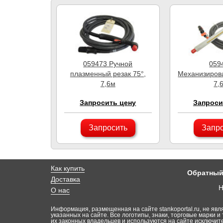
059473 Ручной
059
плазменный резак 75°,
Механизиров
7,6м
7,
Запросить цену
Запроси
Запросить
Запр
Как купить
Обратный
Доставка
Н
О нас
Информация, размещенная на сайте stankoportal.ru, не явл
указанных на сайте. Все логотипы, знаки, торговые марки и 
их законных владельцев и используются на сайте исключи