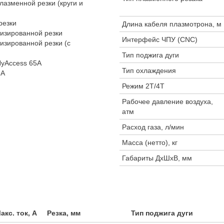
азменной резки (круги и
резки
Длина кабеля плазмотрона, м
изированной резки
Интерфейс ЧПУ (CNC)
изированной резки (с
Тип поджига дуги
HyAccess 65A
Тип охлаждения
5А
Режим 2Т/4Т
Рабочее давление воздуха,
атм
Расход газа, л/мин
Масса (нетто), кг
Габариты ДхШхВ, мм
акс. ток, А
Резка, мм
Тип поджига дуги