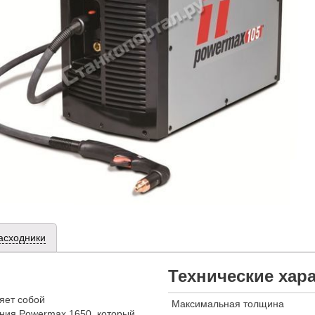
асходники
Технические хар
яет собой
Максимальная толщина
ния Powermax 1650, который