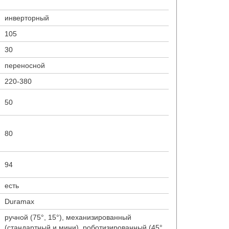
инверторный
105
30
переносной
220-380
50
80
94
есть
Duramax
ручной (75°, 15°), механизированный
(стандартный и мини), роботизированный (45°,