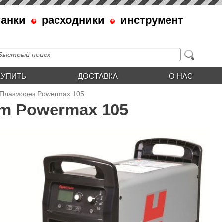
танки
расходники
инструмент
КУПИТЬ
ДОСТАВКА
О НАС
Плазморез Powermax 105
rm Powermax 105