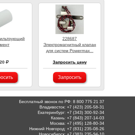
ильтрующий
228687
мент
Электромагнитный клапан
для систем Powermax...
720
Запросить цену
осить
Запросить
Бесплатный звонок по РФ
:
8 800 775 21 37
Владивосток
:
+7 (423) 205-58-31
Екатеринбург
:
+7 (343) 300-92-34
Казань
:
+7 (843) 207-14-03
Москва
:
+7 (495) 128-80-34
Нижний Новгород
:
+7 (831) 235-08-26
Новосибирск
:
+7 (383) 235-94-10