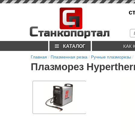
С
с
п
С
танкопортал
КАТАЛОГ
КАК 
Главная
Плазменная резка
Ручные плазморезы
Плазморез Hyperthe