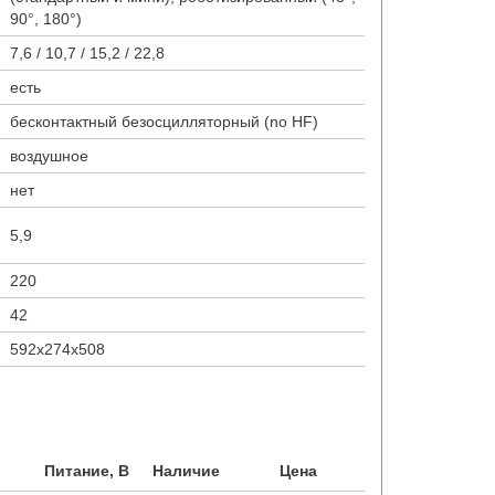
90°, 180°)
7,6 / 10,7 / 15,2 / 22,8
есть
бесконтактный безосцилляторный (no HF)
воздушное
нет
5,9
220
42
592x274x508
Питание, В
Наличие
Цена