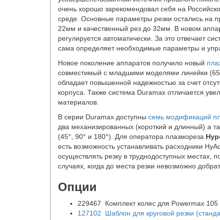
очень хорошо зарекомендовал себя на Российск
среде. Основные параметры резки остались на п
22мм и качественный рез до 32мм. В новом аппа
регулируется автоматически. За это отвечает сис
сама определяет необходимые параметры и упр
Новое поколение аппаратов получило новый
пла
совместимый с младшими моделями линейки (65
обладает повышенной надежностью за счет отсут
корпуса. Также система Duramax отличается уве
материалов.
В серии Duramax доступны
семь модификаций пл
два механизированных (короткий и длинный) а т
(45°, 90° и 180°). Для оператора плазмореза
Hyp
есть возможность устанавливать расходники HyA
осуществлять резку в труднодоступных местах, по
случаях, когда до места резки невозможно добра
Опции
229467 Комплект колес для Powermax 105
127102 Шаблон для круговой резки (станд