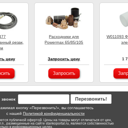
477
Расходники для
W011093 Ф
анный резак,
Powermax 65/85/105
эле
6м
ть цену
Запросить цену
1 
осить
Запросить
Запр
Перезвонить!
 звонок
ажимая кнопку «Перезвонить!», вы соглашаетесь
с нашей
Политикой конфиденциальности
яется публичной офертой. Цены на товары могут отличаться от цен,
т.п., размещенные на сайте stankoportal.ru, являются собственностью
тельно в информационных целях.