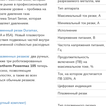
разрезаемого металла, мм
ом рынке в профессиональной
Тип аппарата
режнем уровне – пробивка на
рате давление газа
Максимальный ток резки, А
тема Smart Sense, которая
Минимальный ток резки, А
авляет давлением.
зменный резак Duramax
,
Исполнение
А и 85А). Новый плазмотрон
Напряжение питания, В
ствия подвижных частей внутри
личенной стойкостью расходных
Частота напряжения питания,
Гц
азменных резаков
: два ручных,
Продолжительность
акже три роботизированных
включения (ПВ) на
ertherm Powermax 105
теперь
максимальном токе, %
ccess, позволяющие
Ток, на котором достигается
лостях, а также во всех
ПВ 100%, А
ться обычным резаком.
Цифровая индикация
Плазменный резак
артный комплект)
Тип плазменного резака