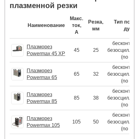
плазменной резки
Макс.
Резка,
Тип подж
Наименование
ток,
мм
дуги
А
бесконтакт
Плазморез
45
25
безосциллят
Powermax 45 XP
(no HF)
бесконтакт
Плазморез
65
32
безосциллят
Powermax 65
(no HF)
бесконтакт
Плазморез
85
38
безосциллят
Powermax 85
(no HF)
бесконтакт
Плазморез
105
50
безосциллят
Powermax 105
(no HF)