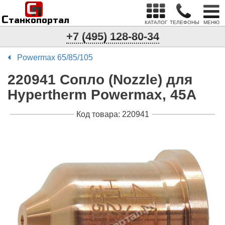
С
п
С
танкопортал
КАТАЛОГ
ТЕЛЕФОНЫ
МЕНЮ
+7 (495) 128-80-34
Powermax 65/85/105
220941 Сопло (Nozzle) для
Hypertherm Powermax, 45А
Код товара: 220941