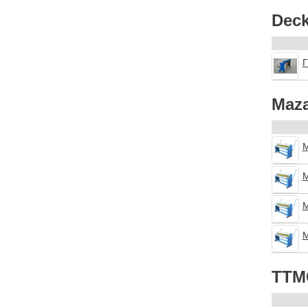
Deck
Г
Maz
М
М
М
М
TTM