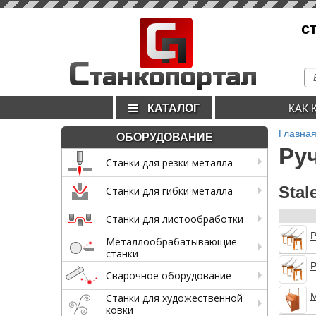
С
с
п
С
танкопортал
КАТАЛОГ
КАК 
Главна
ОБОРУДОВАНИЕ
Ру
Станки для резки металла
Stal
Станки для гибки металла
Станки для листообработки
Р
Металлообрабатывающие
станки
Р
Сварочное оборудование
М
Станки для художественной
ковки