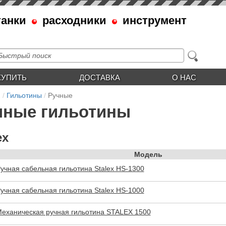
танки
расходники
инструмент
КУПИТЬ
ДОСТАВКА
О НАС
я
Гильотины
Ручные
чные гильотины
ex
Модель
учная сабельная гильотина Stalex HS-1300
учная сабельная гильотина Stalex HS-1000
еханическая ручная гильотина STALEX 1500