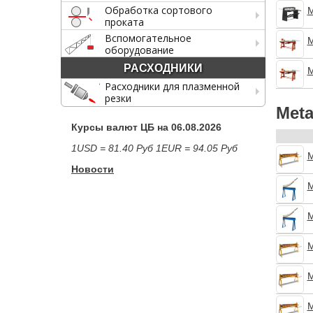
Обработка сортового
М
проката
Вспомогательное
М
оборудование
РАСХОДНИКИ
М
Расходники для плазменной
резки
Meta
Курсы валют ЦБ на 06.08.2026
1USD = 81.40 Руб 1EUR = 94.05 Руб
М
Новости
М
М
М
М
М