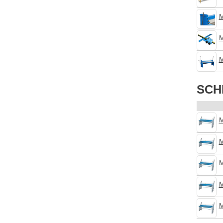
М
М
М
SCH
М
М
М
М
М