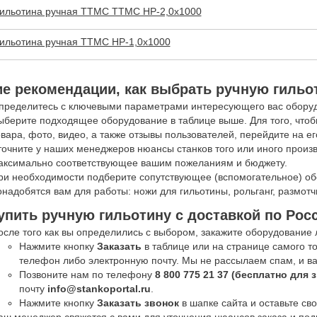
ильотина ручная TTMC TTMC НР-2,0х1000
ильотина ручная TTMC НР-1,0х1000
е рекомендации, как выбрать ручную гильо
пределитесь с ключевыми параметрами интересующего вас оборуд
ыберите подходящее оборудование в таблице выше. Для того, чтоб
овара, фото, видео, а также отзывы пользователей, перейдите на ег
точните у наших менеджеров нюансы станков того или иного прои
аксимально соответствующее вашим пожеланиям и бюджету.
ри необходимости подберите сопутствующее (вспомогательное) обо
онадобятся вам для работы: ножи для гильотины, рольганг, размот
упить ручную гильотину c доставкой по Рос
осле того как вы определились с выбором, закажите оборудование
Нажмите кнопку
Заказать
в таблице или на странице самого то
телефон либо электронную почту. Мы не рассылаем спам, и ва
Позвоните нам по телефону
8 800 775 21 37 (бесплатно для 
почту
info@stankoportal.ru
.
Нажмите кнопку
Заказать звонок
в шапке сайта и оставьте с