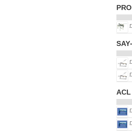
PRO
Г
SAY
Г
Г
ACL
Г
Г