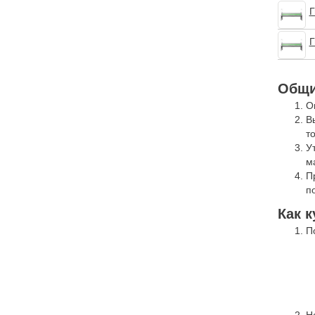
Г
Г
Общи
О
В
т
У
м
П
п
Как к
П