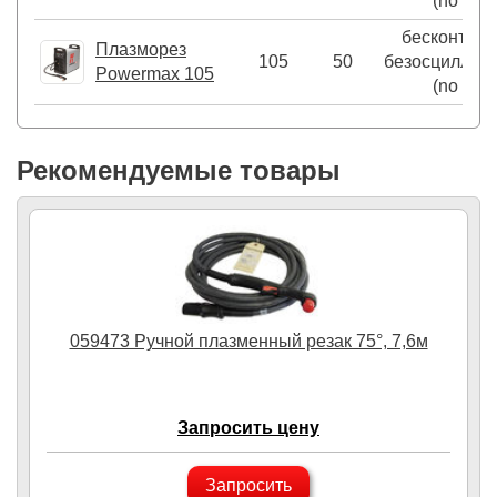
(no HF)
бесконтакт
Плазморез
105
50
безосциллят
Powermax 105
(no HF)
Рекомендуемые товары
059473 Ручной плазменный резак 75°, 7,6м
Запросить цену
Запросить