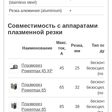
(stainless steel)
Резка алюминия (aluminium)
+
Совместимость с аппаратами
плазменной резки
Макс.
Резка,
Тип подж
Наименование
ток,
мм
дуги
А
бесконтакт
Плазморез
45
25
безосциллят
Powermax 45 XP
(no HF)
бесконтакт
Плазморез
65
32
безосциллят
Powermax 65
(no HF)
бесконтакт
Плазморез
85
38
безосциллят
Powermax 85