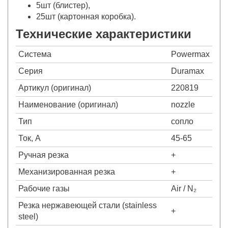
5шт (блистер),
25шт (картонная коробка).
Технические характеристики
Система
Powermax
Серия
Duramax
Артикул (оригинал)
220819
Наименование (оригинал)
nozzle
Тип
сопло
Ток, А
45-65
Ручная резка
+
Механизированная резка
+
Рабочие газы
Air / N₂
Резка нержавеющей стали (stainless
+
steel)