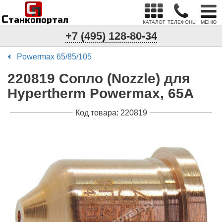
С
п
С
танкопортал
КАТАЛОГ
ТЕЛЕФОНЫ
МЕНЮ
+7 (495) 128-80-34
Powermax 65/85/105
220819 Сопло (Nozzle) для
Hypertherm Powermax, 65А
Код товара: 220819