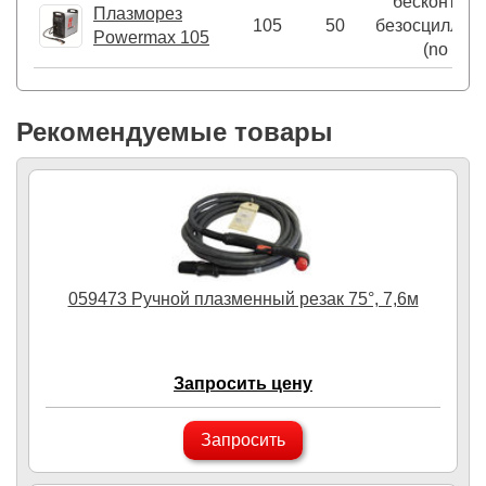
бесконтакт
Плазморез
105
50
безосциллят
Powermax 105
(no HF)
Рекомендуемые товары
059473 Ручной плазменный резак 75°, 7,6м
Запросить цену
Запросить