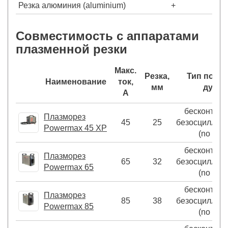
Резка алюминия (aluminium)
+
Совместимость с аппаратами
плазменной резки
Макс.
Резка,
Тип подж
Наименование
ток,
мм
дуги
А
бесконтакт
Плазморез
45
25
безосциллят
Powermax 45 XP
(no HF)
бесконтакт
Плазморез
65
32
безосциллят
Powermax 65
(no HF)
бесконтакт
Плазморез
85
38
безосциллят
Powermax 85
(no HF)