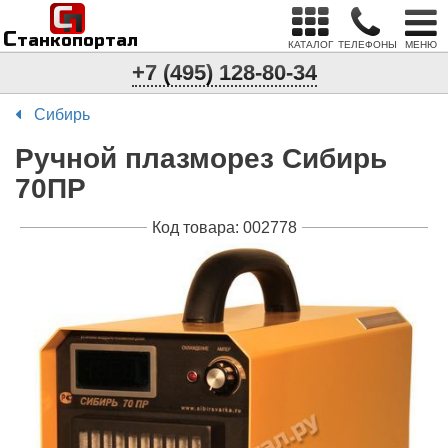
С
п
С
танкопортал
КАТАЛОГ
ТЕЛЕФОНЫ
МЕНЮ
+7 (495) 128-80-34
Сибирь
Ручной плазморез Сибирь
70ПР
Код товара: 002778