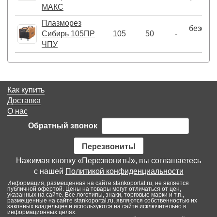
МАКС
Плазморез
безосц
Сибирь 105ПР
105
50
-
(
ЧПУ
Как купить
Доставка
О нас
Обратный звонок
Перезвонить!
Нажимая кнопку «Перезвонить!», вы соглашаетесь
с нашей
Политикой конфиденциальности
Информация, размещенная на сайте stankoportal.ru, не является
публичной офертой. Цены на товары могут отличаться от цен,
указанных на сайте. Все логотипы, знаки, торговые марки и т.п.,
размещенные на сайте stankoportal.ru, являются собственностью их
законных владельцев и используются на сайте исключительно в
информационных целях.