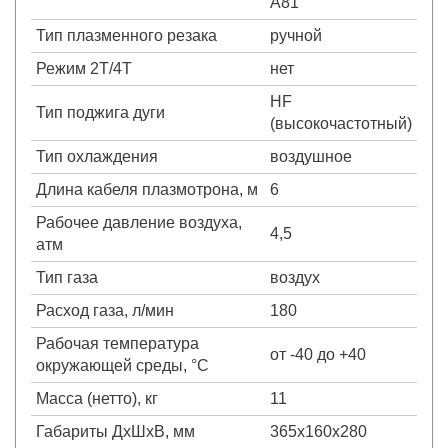
A81
Тип плазменного резака
ручной
Режим 2Т/4Т
нет
HF
Тип поджига дуги
(высокочастотный)
Тип охлаждения
воздушное
Длина кабеля плазмотрона, м
6
Рабочее давление воздуха,
4,5
атм
Тип газа
воздух
Расход газа, л/мин
180
Рабочая температура
от -40 до +40
окружающей среды, °С
Масса (нетто), кг
11
Габариты ДхШхВ, мм
365х160х280