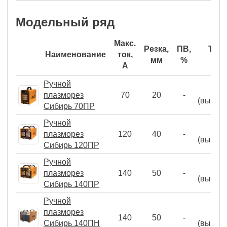
Модельный ряд
Макс.
Резка,
ПВ,
Тип 
Наименование
ток,
мм
%
А
Ручной
плазморез
70
20
-
(высок
Сибирь 70ПР
Ручной
плазморез
120
40
-
(высок
Сибирь 120ПР
Ручной
плазморез
140
50
-
(высок
Сибирь 140ПР
Ручной
плазморез
140
50
-
Сибирь 140ПН
(высок