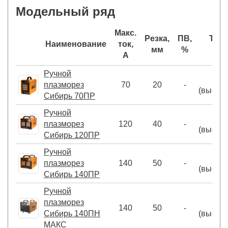
Модельный ряд
Макс.
Резка,
ПВ,
Тип 
Наименование
ток,
мм
%
А
Ручной
плазморез
70
20
-
(высок
Сибирь 70ПР
Ручной
плазморез
120
40
-
(высок
Сибирь 120ПР
Ручной
плазморез
140
50
-
(высок
Сибирь 140ПР
Ручной
плазморез
140
50
-
Сибирь 140ПН
(высок
МАКС