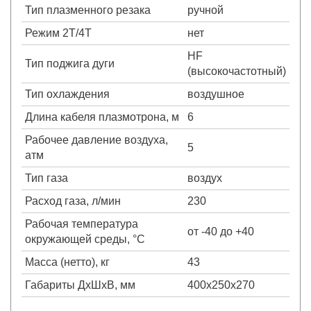
Тип плазменного резака
ручной
Режим 2Т/4Т
нет
HF
Тип поджига дуги
(высокочастотный)
Тип охлаждения
воздушное
Длина кабеля плазмотрона, м
6
Рабочее давление воздуха,
5
атм
Тип газа
воздух
Расход газа, л/мин
230
Рабочая температура
от -40 до +40
окружающей среды, °С
Масса (нетто), кг
43
Габариты ДхШхВ, мм
400х250х270