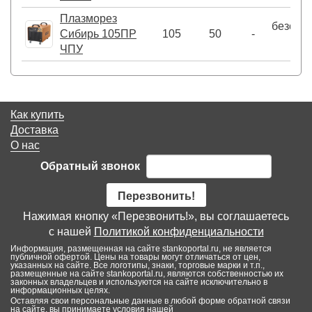
Плазморез
безосц
Сибирь 105ПР
105
50
-
(
ЧПУ
Как купить
Доставка
О нас
Обратный звонок
Перезвонить!
Нажимая кнопку «Перезвонить!», вы соглашаетесь
с нашей
Политикой конфиденциальности
Информация, размещенная на сайте stankoportal.ru, не является
публичной офертой. Цены на товары могут отличаться от цен,
указанных на сайте. Все логотипы, знаки, торговые марки и т.п.,
размещенные на сайте stankoportal.ru, являются собственностью их
законных владельцев и используются на сайте исключительно в
информационных целях.
Оставляя свои персональные данные в любой форме обратной связи
на сайте, вы принимаете условия нашей