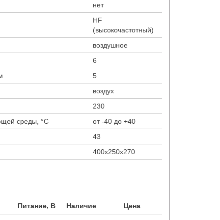
нет
HF
(высокочастотный)
воздушное
6
м
5
воздух
230
ющей среды, °С
от -40 до +40
43
400х250х270
Питание, В
Наличие
Цена