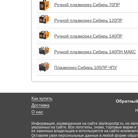
Ручной плазморез Сибирь 70ПР
Ручной плазморез Сибирь 120ПР
Ручной плазморез Сибирь 140ПР
Ручной плазморез Сибирь 140ПН МАКС
Плазморез Сибирь 105ПР ЧПУ
Как купить
Обратный
Доставка
Н
О нас
Информация, размещенная на сайте stankoportal.ru, не явл
указанных на сайте. Все логотипы, знаки, торговые марки и 
их законных владельцев и используются на сайте исключи
Оставляя свои персональные данные в любой форме обратн