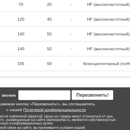
70
20
-
HF (высокочастотный)
120
40
-
HF (высокочастотный)
140
50
-
HF (высокочастотный)
140
50
-
HF (высокочастотный)
105
50
-
безосцилляторный (noH
Перезвонить!
 звонок
ажимая кнопку «Перезвонить!», вы соглашаетесь
с нашей
Политикой конфиденциальности
яется публичной офертой. Цены на товары могут отличаться от цен,
т.п., размещенные на сайте stankoportal.ru, являются собственностью
тельно в информационных целях.
ой связи на сайте, вы принимаете условия нашей