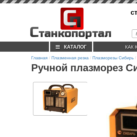
С
с
п
С
танкопортал
КАТАЛОГ
КАК 
Главная
Плазменная резка
Плазморезы Сибирь
Ручной плазморез С