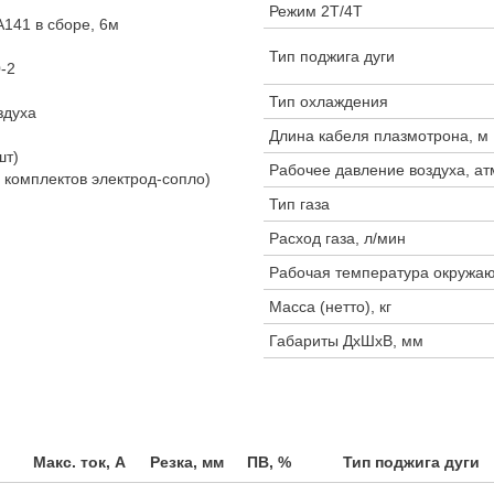
Режим 2Т/4Т
A141 в сборе, 6м
Тип поджига дуги
-2
Тип охлаждения
здуха
Длина кабеля плазмотрона, м
шт)
Рабочее давление воздуха, ат
 комплектов электрод-сопло)
Тип газа
Расход газа, л/мин
Рабочая температура окружа
Масса (нетто), кг
Габариты ДхШхВ, мм
Макс. ток, А
Резка, мм
ПВ, %
Тип поджига дуги