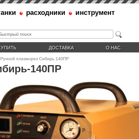
танки
расходники
инструмент
КУПИТЬ
ДОСТАВКА
О НАС
Ручной плазморез Сибирь 140ПР
ибирь-140ПР