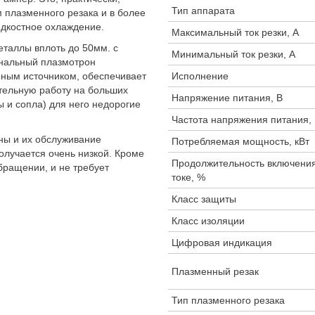
Тип аппарата
 плазменного резака и в более
идкостное охлаждение.
Максимальный ток резки, А
таллы вплоть до 50мм. с
Минимальный ток резки, А
инальный плазмотрон
нным источником, обеспечивает
Исполнение
тельную работу на больших
Напряжение питания, В
 и сопла) для него недорогие
Частота напряжения питания,
оны и их обслуживание
Потребляемая мощность, кВт
получается очень низкой. Кроме
Продолжительность включения
бращении, и не требует
токе, %
Класс защиты
Класс изоляции
Цифровая индикация
Плазменный резак
Тип плазменного резака