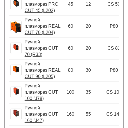
плазморез PRO
45
12
CS 50
CUT 45 (L202)
Ручной
плазморез REAL
60
20
P80
CUT 70 (L204)
Ручной
плазморез CUT
60
20
CS 81
70 (R33)
Ручной
плазморез REAL
80
30
P80
CUT 90 (L205)
Ручной
плазморез CUT
100
35
CS 101
100 (J78)
Ручной
плазморез CUT
160
55
CS 141
160 (J47)