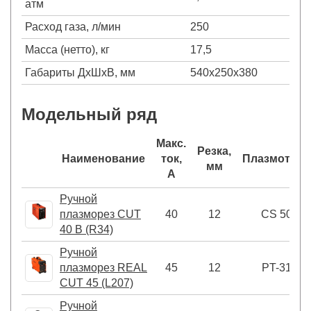
атм
Расход газа, л/мин
250
Масса (нетто), кг
17,5
Габариты ДхШхВ, мм
540x250x380
Модельный ряд
Макс.
Резка,
Наименование
ток,
Плазмотрон
мм
А
Ручной
плазморез CUT
40
12
CS 50
40 В (R34)
Ручной
плазморез REAL
45
12
PT-31
CUT 45 (L207)
Ручной