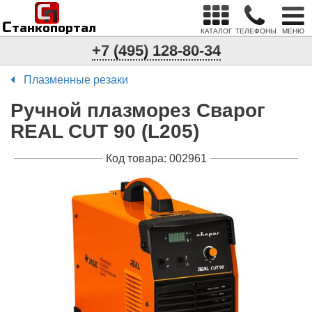
С
п
С
танкопортал
КАТАЛОГ
ТЕЛЕФОНЫ
МЕНЮ
+7 (495) 128-80-34
Плазменные резаки
Ручной плазморез Сварог
REAL CUT 90 (L205)
Код товара: 002961