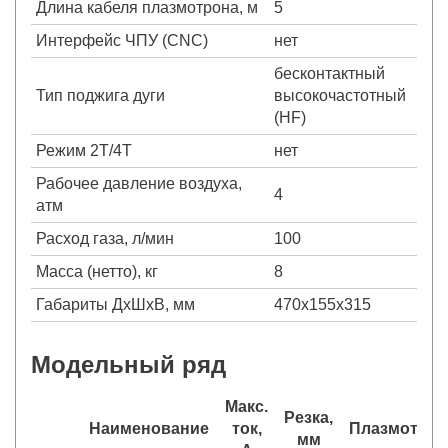
Длина кабеля плазмотрона, м
5
Интерфейс ЧПУ (CNC)
нет
бесконтактный
Тип поджига дуги
высокочастотный
(HF)
Режим 2Т/4Т
нет
Рабочее давление воздуха,
4
атм
Расход газа, л/мин
100
Масса (нетто), кг
8
Габариты ДхШхВ, мм
470x155x315
Модельный ряд
Макс.
Резка,
Наименование
ток,
Плазмотрон
мм