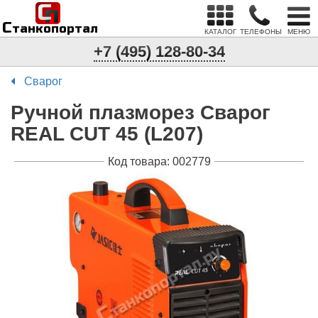
С
п
С
танкопортал
КАТАЛОГ
ТЕЛЕФОНЫ
МЕНЮ
+7 (495) 128-80-34
Сварог
Ручной плазморез Сварог
REAL CUT 45 (L207)
Код товара: 002779