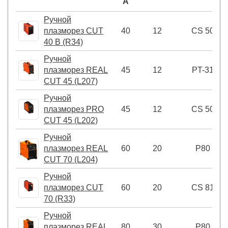
А
Ручной
плазморез CUT
40
12
CS 50
40 В (R34)
Ручной
плазморез REAL
45
12
PT-31
CUT 45 (L207)
Ручной
плазморез PRO
45
12
CS 50
CUT 45 (L202)
Ручной
плазморез REAL
60
20
P80
CUT 70 (L204)
Ручной
плазморез CUT
60
20
CS 81
70 (R33)
Ручной
плазморез REAL
80
30
P80