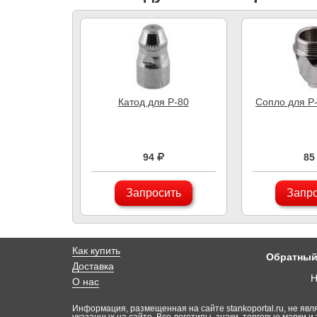
Катод для P-80
Сопло для P
94
85
Запросить
Запр
Как купить
Обратный
Доставка
Н
О нас
Информация, размещенная на сайте stankoportal.ru, не явл