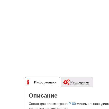
Информация
Расходники
Описание
Сопло для плазмотрона
P-80
минимального диам
для резки тонких листов.