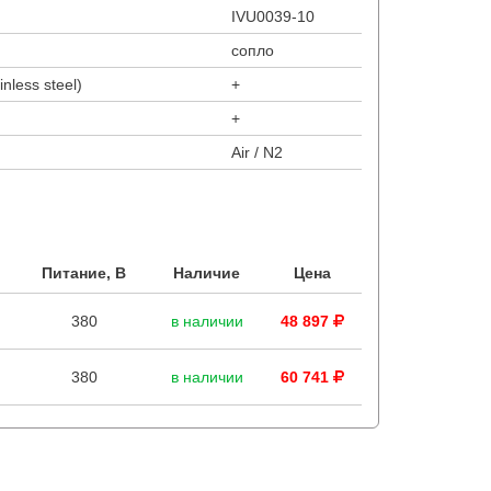
IVU0039-10
сопло
nless steel)
+
+
Air / N2
Питание, В
Наличие
Цена
380
в наличии
48 897
380
в наличии
60 741