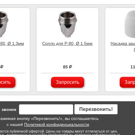
-80, Ø 1.3мм
Сопло для P-80, Ø 1.5мм
Насадка защ
85
1
осить
Запросить
Запр
Перезвонить!
 звонок
ажимая кнопку «Перезвонить!», вы соглашаетесь
с нашей
Политикой конфиденциальности
яется публичной офертой. Цены на товары могут отличаться от цен,