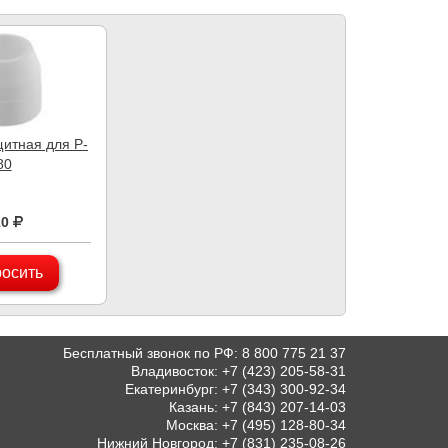
итная для P-
80
10
осить
Бесплатный звонок по РФ
:
8 800 775 21 37
Владивосток
:
+7 (423) 205-58-31
Екатеринбург
:
+7 (343) 300-92-34
Казань
:
+7 (843) 207-14-03
Москва
:
+7 (495) 128-80-34
Нижний Новгород
:
+7 (831) 235-08-26