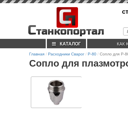
С
с
п
С
танкопортал
КАТАЛОГ
КАК 
Главная
Расходники Сварог
P-80
Сопло для P-8
Сопло для плазмотро