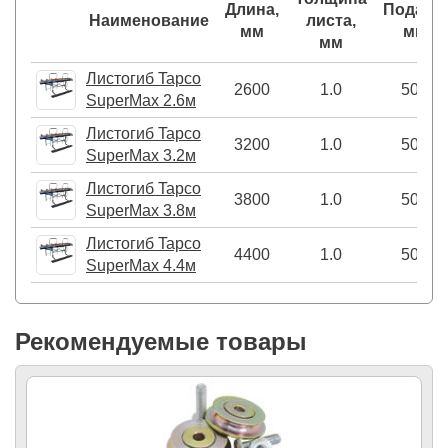
Длина,
Подача,
Наименование
листа,
мм
мм
мм
Листогиб Tapco
2600
1.0
500
SuperMax 2.6м
Листогиб Tapco
3200
1.0
500
SuperMax 3.2м
Листогиб Tapco
3800
1.0
500
SuperMax 3.8м
Листогиб Tapco
4400
1.0
500
SuperMax 4.4м
Рекомендуемые товары