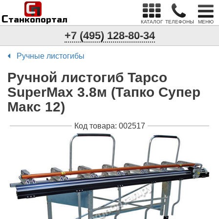
С
п
С
танкопортал
КАТАЛОГ
ТЕЛЕФОНЫ
МЕНЮ
+7 (495) 128-80-34
Ручные листогибы
Ручной листогиб Tapco
SuperMax 3.8м (Тапко Супер
Макс 12)
Код товара: 002517