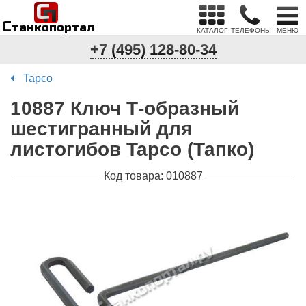
С
п
С
танкопортал
КАТАЛОГ
ТЕЛЕФОНЫ
МЕНЮ
+7 (495) 128-80-34
Tapco
10887 Ключ Т-образный
шестигранный для
листогибов Tapco (Тапко)
Код товара: 010887