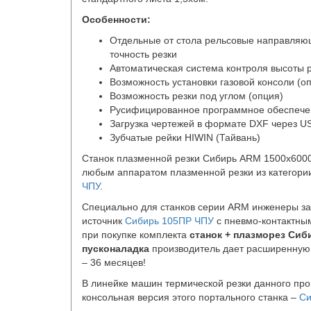
Особенности:
Отдельные от стола рельсовые направляю
точность резки
Автоматическая система контроля высоты 
Возможность установки газовой консоли (о
Возможность резки под углом (опция)
Русифицированное программное обеспече
Загрузка чертежей в формате DXF через US
Зубчатые рейки HIWIN (Тайвань)
Станок плазменной резки Сибирь ARM 1500x6000
любым аппаратом плазменной резки из категор
ЧПУ
.
Специально для станков серии ARM инженеры за
источник
Сибирь 105ПР ЧПУ
с пневмо-контактным
при покупке комплекта
станок + плазморез Сиб
пусконаладка
производитель дает расширенную 
– 36 месяцев!
В линейке машин термической резки данного пр
консольная версия этого портального станка –
Си