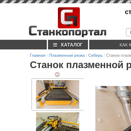
С
с
п
С
танкопортал
КАТАЛОГ
КАК 
Главная
Плазменная резка
Сибирь
Станок плаз
Станок плазменной р