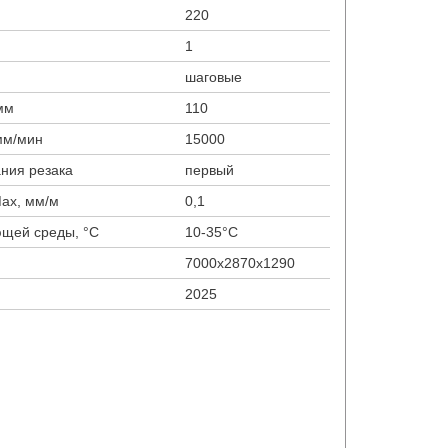
220
1
шаговые
мм
110
мм/мин
15000
ания резака
первый
Max, мм/м
0,1
ющей среды, °С
10-35°С
7000х2870х1290
2025