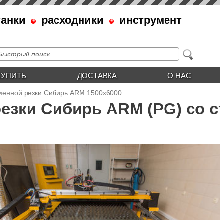
танки
расходники
инструмент
КУПИТЬ
ДОСТАВКА
О НАС
менной резки Сибирь АRМ 1500х6000
езки Сибирь АRМ (PG) со с