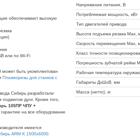
Напряжение питания, В
Потребляемая мощность, кВт
щие обеспечивают высокую
Тип двигателей привода
резака
Высота подъема резака Max, 
пция)
Скорость перемещения Max, 
ние
Класс точности позициониров
B или по Wi-Fi
Погрешность зубчатой рейки 
 может быть укомплектован
Рабочая температура окружа
ии
Плазморезы для станков с
Габариты ДхШхВ, мм
Масса (нетто), кг
вода Сибирь разработали
 поджигом дуги. Кроме того,
ирь 105ПР ЧПУ +
гарантию на все оборудование
оизводителя имеется
бирь ARM K 1500х6000
.