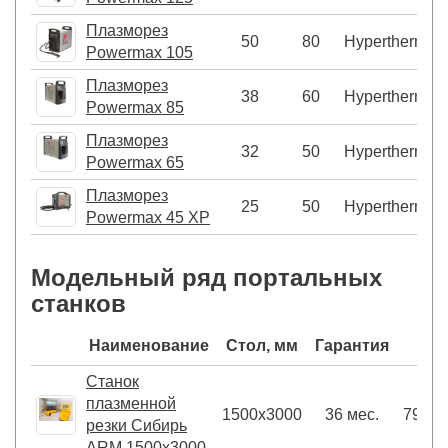
Плазморез
50
80
Hypertherm
Powermax 105
Плазморез
38
60
Hypertherm
Powermax 85
Плазморез
32
50
Hypertherm
Powermax 65
Плазморез
25
50
Hypertherm
Powermax 45 XP
Модельный ряд портальных
станков
Наименование
Стол, мм
Гарантия
Це
Станок
плазменной
1500х3000
36 мес.
790 0
резки Сибирь
ARM 1500х3000