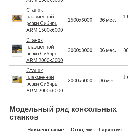
Станок
плазменной
1 010
1500х6000
36 мес.
резки Сибирь
АRМ 1500х6000
Станок
плазменной
2000х3000
36 мес.
880 0
резки Сибирь
ARM 2000х3000
Станок
плазменной
1 060
2000х6000
36 мес.
резки Сибирь
ARM 2000х6000
Модельный ряд консольных
станков
Наименование
Стол, мм
Гарантия
Це