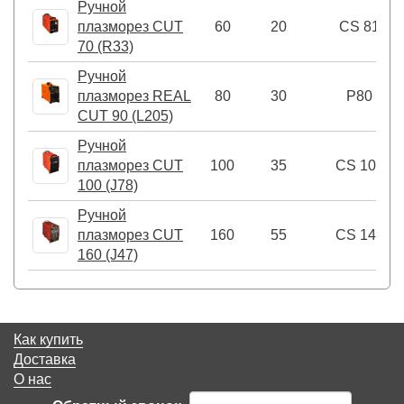
Ручной
плазморез CUT
60
20
CS 81
70 (R33)
Ручной
плазморез REAL
80
30
P80
CUT 90 (L205)
Ручной
плазморез CUT
100
35
CS 101
100 (J78)
Ручной
плазморез CUT
160
55
CS 141
160 (J47)
Как купить
Доставка
О нас