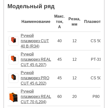
Модельный ряд
Макс.
Резка,
Наименование
ток,
Плазмотрон
мм
А
Ручной
плазморез CUT
40
12
CS 50
40 В (R34)
Ручной
плазморез REAL
45
12
PT-31
CUT 45 (L207)
Ручной
плазморез PRO
45
12
CS 50
CUT 45 (L202)
Ручной
плазморез REAL
60
20
P80
CUT 70 (L204)