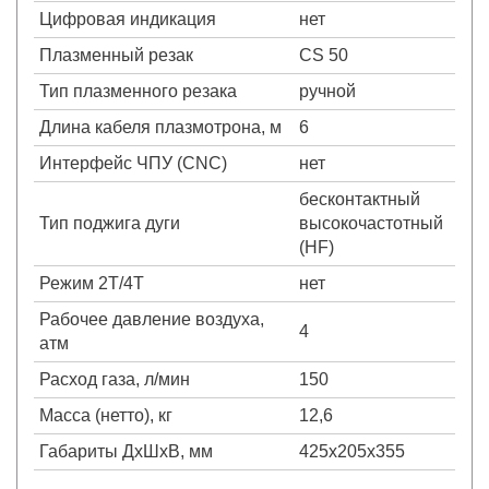
Цифровая индикация
нет
Плазменный резак
CS 50
Тип плазменного резака
ручной
Длина кабеля плазмотрона, м
6
Интерфейс ЧПУ (CNC)
нет
бесконтактный
Тип поджига дуги
высокочастотный
(HF)
Режим 2Т/4Т
нет
Рабочее давление воздуха,
4
атм
Расход газа, л/мин
150
Масса (нетто), кг
12,6
Габариты ДхШхВ, мм
425x205x355