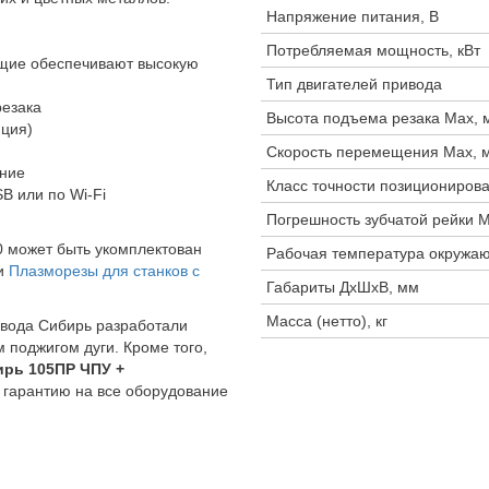
Напряжение питания, В
Потребляемая мощность, кВт
щие обеспечивают высокую
Тип двигателей привода
резака
Высота подъема резака Max, 
пция)
Скорость перемещения Max, 
ние
Класс точности позициониров
B или по Wi-Fi
Погрешность зубчатой рейки 
 может быть укомплектован
Рабочая температура окружа
ии
Плазморезы для станков с
Габариты ДхШхВ, мм
Масса (нетто), кг
вода Сибирь разработали
 поджигом дуги. Кроме того,
ирь 105ПР ЧПУ +
гарантию на все оборудование