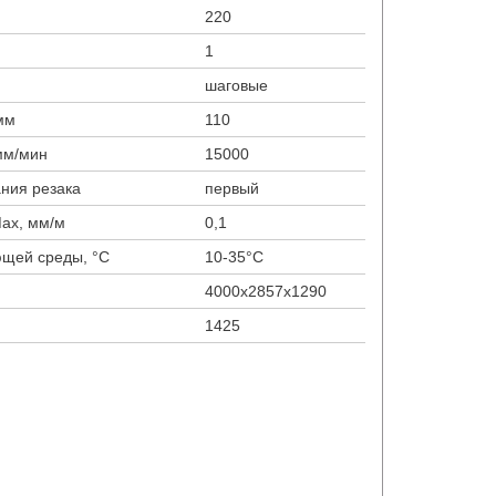
220
1
шаговые
мм
110
мм/мин
15000
ания резака
первый
Max, мм/м
0,1
ющей среды, °С
10-35°С
4000х2857х1290
1425