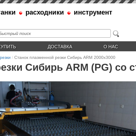
танки
расходники
инструмент
КУПИТЬ
ДОСТАВКА
О НАС
резки
Станок плазменной резки Сибирь ARM 2000х3000
езки Сибирь ARM (PG) со с