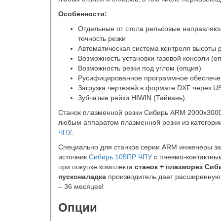
Особенности:
Отдельные от стола рельсовые направляю
точность резки
Автоматическая система контроля высоты 
Возможность установки газовой консоли (о
Возможность резки под углом (опция)
Русифицированное программное обеспече
Загрузка чертежей в формате DXF через US
Зубчатые рейки HIWIN (Тайвань)
Станок плазменной резки Сибирь ARM 2000x3000
любым аппаратом плазменной резки из категор
ЧПУ
.
Специально для станков серии ARM инженеры за
источник
Сибирь 105ПР ЧПУ
с пневмо-контактным
при покупке комплекта
станок + плазморез Сиб
пусконаладка
производитель дает расширенную 
– 36 месяцев!
Опции