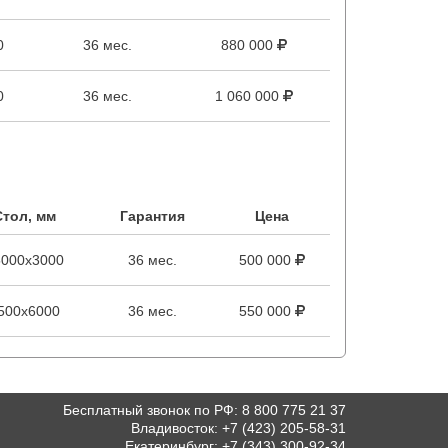
0
36 мес.
880 000
0
36 мес.
1 060 000
Стол, мм
Гарантия
Цена
5000х3000
36 мес.
500 000
500х6000
36 мес.
550 000
Бесплатный звонок по РФ
:
8 800 775 21 37
Владивосток
:
+7 (423) 205-58-31
Екатеринбург
:
+7 (343) 300-92-34