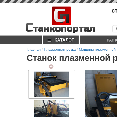
С
с
п
С
танкопортал
КАТАЛОГ
КАК 
Главная
Плазменная резка
Машины плазменной 
Станок плазменной р