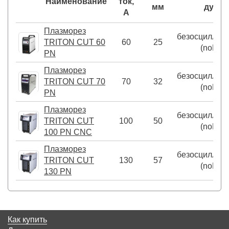
Наименование
ток,
мм
дуги
А
Плазморез
безосциллят
TRITON CUT 60
60
25
(noHF)
PN
Плазморез
безосциллят
TRITON CUT 70
70
32
(noHF)
PN
Плазморез
безосциллят
TRITON CUT
100
50
(noHF)
100 PN CNC
Плазморез
безосциллят
TRITON CUT
130
57
(noHF)
130 PN
Как купить