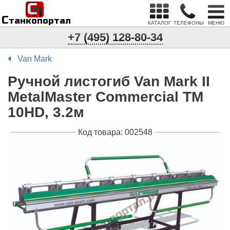
С
п
С
танкопортал
КАТАЛОГ
ТЕЛЕФОНЫ
МЕНЮ
+7 (495) 128-80-34
Van Mark
Ручной листогиб Van Mark II
MetalMaster Commercial TM
10HD, 3.2м
Код товара: 002548