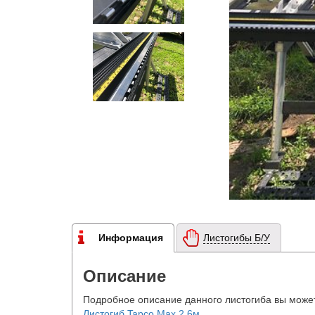
Информация
Листогибы Б/У
Описание
Подробное описание данного листогиба вы может
Листогиб Tapco Max 2.6м
.