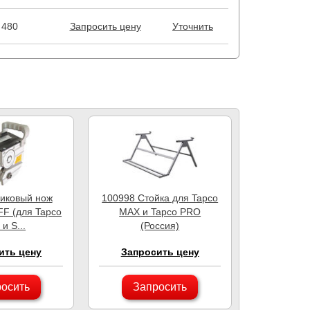
480
Запросить цену
Уточнить
иковый нож
100998 Стойка для Tapco
F (для Tapco
MAX и Tapco PRO
и S...
(Россия)
ить цену
Запросить цену
осить
Запросить