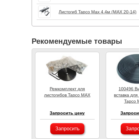
Листогиб Tapco Max 4.4м (MAX 20-14)
Рекомендуемые товары
Ремкомплект для
100496 В
листогибов Tapco MAX
вставка для
Tapco M
Запросить цену
Запроси
Запросить
Запр