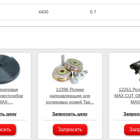
4400
0.7
иниловая
12396 Ролики
12261 Рол
 листогибов
направляющие для
MAX CUT OF
AX-...
роликовых ножей Tap...
MAX 
ть цену
Запросить цену
Запрос
осить
Запросить
Запр