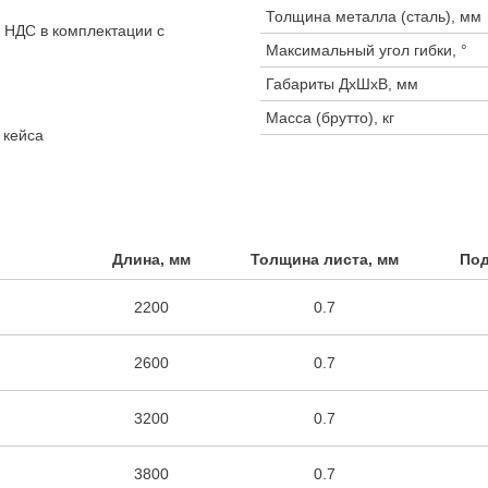
Толщина металла (сталь), мм
з НДС в комплектации с
Максимальный угол гибки, °
Габариты ДхШхВ, мм
Масса (брутто), кг
 кейса
Длина, мм
Толщина листа, мм
Под
2200
0.7
2600
0.7
3200
0.7
3800
0.7