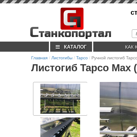
С
с
п
С
танкопортал
КАТАЛОГ
КАК 
Главная
Листогибы
Tapco
Ручной листогиб Tapc
Листогиб Tapco Max (