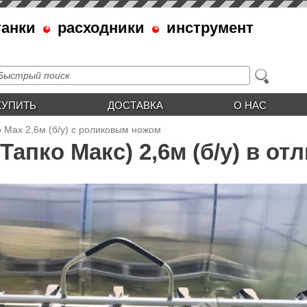
танки
расходники
инструмент
КУПИТЬ
ДОСТАВКА
О НАС
o Max 2,6м (б/у) с роликовым ножом
Тапко Макс) 2,6м (б/у) в о