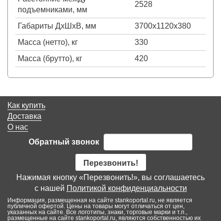
2528
подъемниками, мм
Габариты ДхШхВ, мм
3700х1120х380
Масса (нетто), кг
330
Масса (брутто), кг
420
Как купить
Доставка
О нас
Обратный звонок
Перезвонить!
Нажимая кнопку «Перезвонить!», вы соглашаетесь
с нашей
Политикой конфиденциальности
Информация, размещенная на сайте stankoportal.ru, не является
публичной офертой. Цены на товары могут отличаться от цен,
указанных на сайте. Все логотипы, знаки, торговые марки и т.п.,
размещенные на сайте stankoportal.ru, являются собственностью их