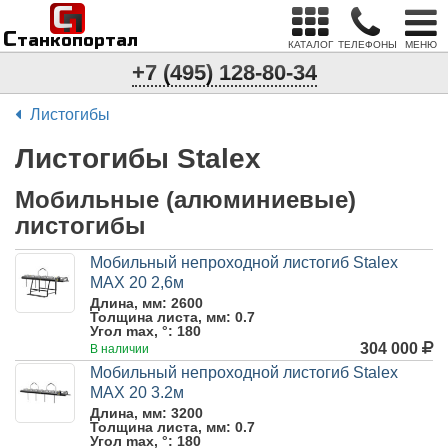
С
п
С
танкопортал
КАТАЛОГ
ТЕЛЕФОНЫ
МЕНЮ
+7 (495) 128-80-34
Листогибы
Листогибы Stalex
Мобильные (алюминиевые)
листогибы
Мобильный непроходной листогиб Stalex
MAX 20 2,6м
Длина, мм:
2600
Толщина листа, мм:
0.7
Угол max, °:
180
304 000
В наличии
Мобильный непроходной листогиб Stalex
MAX 20 3.2м
Длина, мм:
3200
Толщина листа, мм:
0.7
Угол max, °:
180