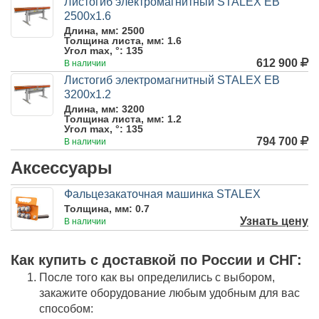
Листогиб электромагнитный STALEX EB
2500x1.6
Длина, мм:
2500
Толщина листа, мм:
1.6
Угол max, °:
135
612 900
В наличии
Листогиб электромагнитный STALEX EB
3200x1.2
Длина, мм:
3200
Толщина листа, мм:
1.2
Угол max, °:
135
794 700
В наличии
Аксессуары
Фальцезакаточная машинка STALEX
Толщина, мм:
0.7
Узнать цену
В наличии
Как купить c доставкой по России и СНГ:
После того как вы определились с выбором,
закажите оборудование любым удобным для вас
способом: