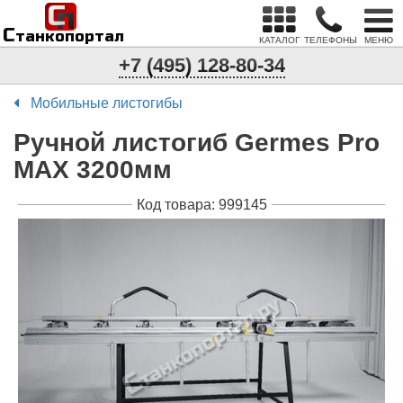
С
п
С
танкопортал
КАТАЛОГ
ТЕЛЕФОНЫ
МЕНЮ
+7 (495) 128-80-34
Мобильные листогибы
Ручной листогиб Germes Pro
MAX 3200мм
Код товара: 999145