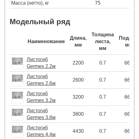
Масса (нетто), кг
75
Модельный ряд
Толщина
Длина,
Подача,
Наименование
листа,
мм
мм
мм
Листогиб
2200
0.7
660
Germes 2.2м
Листогиб
2600
0.7
660
Germes 2.6м
Листогиб
3200
0.7
660
Germes 3.2м
Листогиб
3800
0.7
660
Germes 3.8м
Листогиб
4430
0.7
660
Germes 4.4м