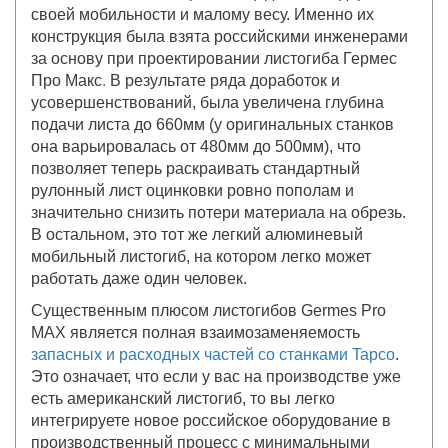
своей мобильности и малому весу. Именно их
конструкция была взята российскими инженерами
за основу при проектировании листогиба Гермес
Про Макс
.
В результате ряда доработок и
усовершенствований, была увеличена глубина
подачи листа до 660мм (у оригинальных станков
она варьировалась от 480мм до 500мм), что
позволяет теперь раскраивать стандартный
рулонный лист оцинковки ровно пополам и
значительно снизить потери материала на обрезь.
В остальном, это тот же легкий алюминевый
мобильный листогиб, на котором легко может
работать даже один человек.
Существенным плюсом листогибов Germes Pro
MAX является полная взаимозаменяемость
запасных и расходных частей со станками Tapco
.
Это означает, что если у вас на производстве уже
есть американский листогиб, то вы легко
интегрируете новое российское оборудование в
производственный процесс с минимальными