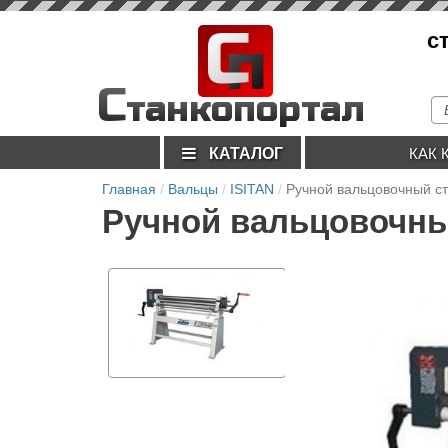
С
с
п
С
танкопортал
КАТАЛОГ
КАК 
Главная
Вальцы
ISITAN
Ручной вальцовочный ст
Ручной вальцовочный