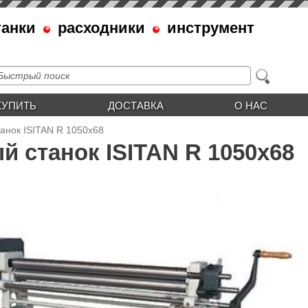
танки
расходники
инструмент
КУПИТЬ
ДОСТАВКА
О НАС
анок ISITAN R 1050x68
 станок ISITAN R 1050x68