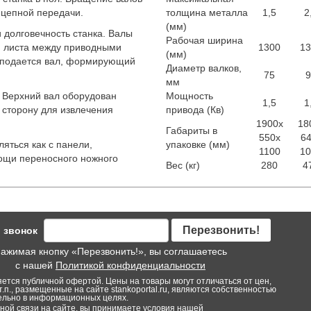
 цепной передачи.
толщина металла
1,5
2
(мм)
 долговечность станка. Валы
Рабочая ширина
м листа между приводными
1300
13
(мм)
 подается вал, формирующий
Диаметр валков,
75
9
мм
. Верхний вал оборудован
Мощность
1,5
1
 сторону для извлечения
привода (Кв)
1900x
18
Габариты в
550x
64
яться как с панели,
упаковке (мм)
1100
10
мощи переносного ножного
Вес (кг)
280
4
Перезвонить!
 звонок
ажимая кнопку «Перезвонить!», вы соглашаетесь
с нашей
Политикой конфиденциальности
яется публичной офертой. Цены на товары могут отличаться от цен,
т.п., размещенные на сайте stankoportal.ru, являются собственностью
тельно в информационных целях.
ой связи на сайте, вы принимаете условия нашей