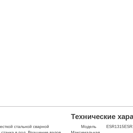
Технические хар
есткой стальной сварной
Модель
ESR1315
ESR
станка в пол. Вращение валов
Максимальная