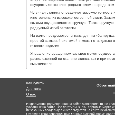
осуществляется электродвигателем посредством
Чугунная станина определяет высокую точность и
изготовлены из высококачественной стали. Зажи
валами осуществляется вручную. Также вручную
радиусный изгиб заготовки.
На валке предусмотрены пазы для изгиба прутка
простой замковой системой и может отводиться в
готового изделия.
Управление вращением вальцов может осуществл
расположенной на станине станка, так и при по
выключателя.
Как купить
Обратный
Доставка
Н
О нас
Информация, размещенная на сайте stankoportal.ru, не явл
указанных на сайте. Все логотипы, знаки, торговые марки и 
их законных владельцев и используются на сайте исключи
Оставляя свои персональные данные в любой форме обратн