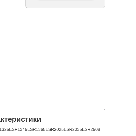
актеристики
1325
ESR1345
ESR1365
ESR2025
ESR2035
ESR2508