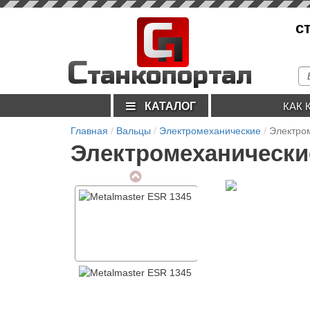
С
с
п
С
танкопортал
КАТАЛОГ
КАК 
Главная
Вальцы
Электромеханические
Электро
Электромеханические