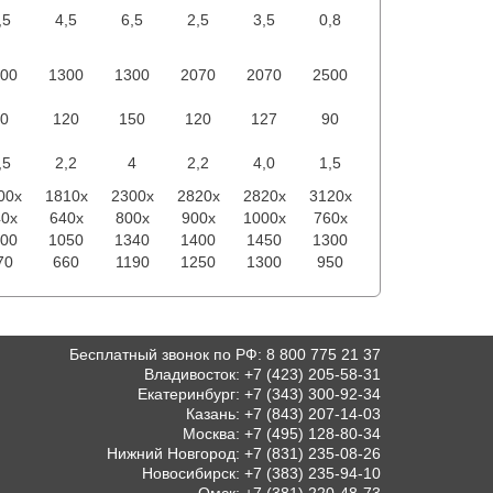
,5
4,5
6,5
2,5
3,5
0,8
00
1300
1300
2070
2070
2500
0
120
150
120
127
90
,5
2,2
4
2,2
4,0
1,5
00x
1810x
2300x
2820x
2820x
3120x
0x
640x
800x
900x
1000x
760x
00
1050
1340
1400
1450
1300
70
660
1190
1250
1300
950
Бесплатный звонок по РФ
:
8 800 775 21 37
Владивосток
:
+7 (423) 205-58-31
Екатеринбург
:
+7 (343) 300-92-34
Казань
:
+7 (843) 207-14-03
Москва
:
+7 (495) 128-80-34
Нижний Новгород
:
+7 (831) 235-08-26
Новосибирск
:
+7 (383) 235-94-10