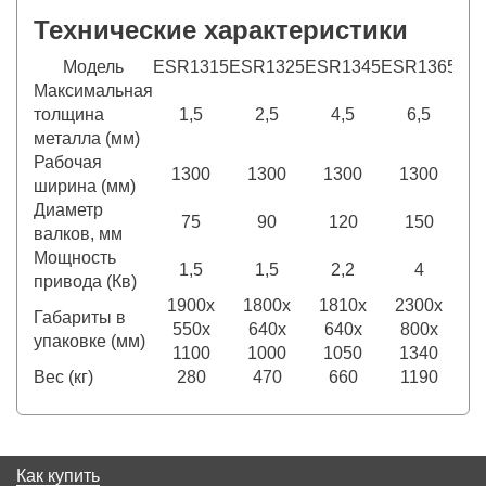
Технические характеристики
Модель
ESR1315
ESR1325
ESR1345
ESR1365
ES
Максимальная
толщина
1,5
2,5
4,5
6,5
металла (мм)
Рабочая
1300
1300
1300
1300
2
ширина (мм)
Диаметр
75
90
120
150
валков, мм
Мощность
1,5
1,5
2,2
4
привода (Кв)
1900x
1800x
1810x
2300x
2
Габариты в
550x
640x
640x
800x
9
упаковке (мм)
1100
1000
1050
1340
1
Вес (кг)
280
470
660
1190
1
Как купить