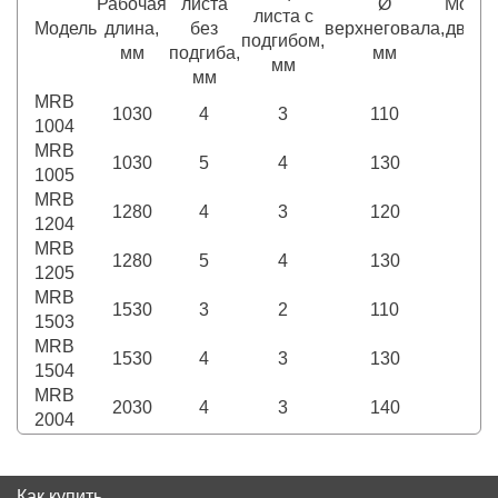
Рабочая
листа
Ø
Мощно
листа с
Модель
длина,
без
верхнеговала,
двига
подгибом,
мм
подгиба,
мм
кВ
мм
мм
MRB
1030
4
3
110
2,
1004
MRB
1030
5
4
130
2,
1005
MRB
1280
4
3
120
2,
1204
MRB
1280
5
4
130
2,
1205
MRB
1530
3
2
110
2,
1503
MRB
1530
4
3
130
2,
1504
MRB
2030
4
3
140
2,
2004
Как купить