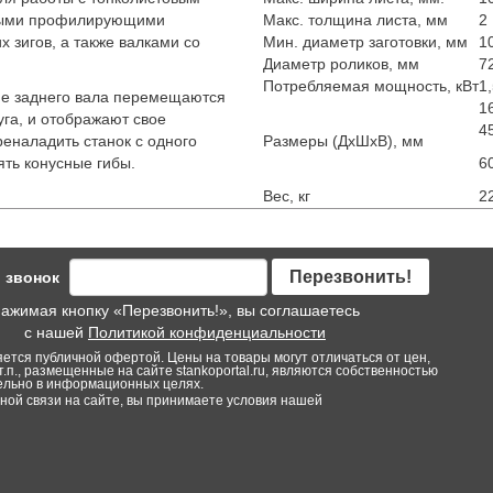
ьными профилирующими
Макс. толщина листа, мм
2
 зигов, а также валками со
Мин. диаметр заготовки, мм
1
Диаметр роликов, мм
7
Потребляемая мощность, кВт
1
е заднего вала перемещаются
1
уга, и отображают свое
4
еналадить станок с одного
Размеры (ДxШxВ), мм
ять конусные гибы.
6
Вес, кг
2
Перезвонить!
 звонок
ажимая кнопку «Перезвонить!», вы соглашаетесь
с нашей
Политикой конфиденциальности
яется публичной офертой. Цены на товары могут отличаться от цен,
т.п., размещенные на сайте stankoportal.ru, являются собственностью
тельно в информационных целях.
ой связи на сайте, вы принимаете условия нашей