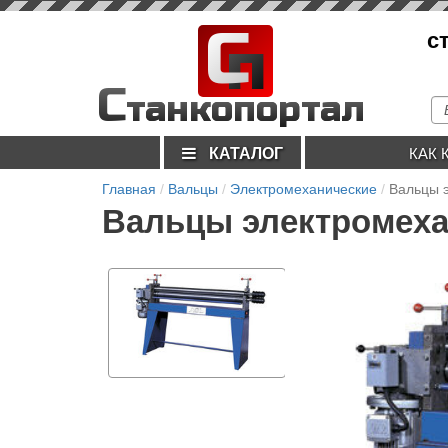
С
с
п
С
танкопортал
КАТАЛОГ
КАК 
Главная
Вальцы
Электромеханические
Вальцы 
Вальцы электромеха