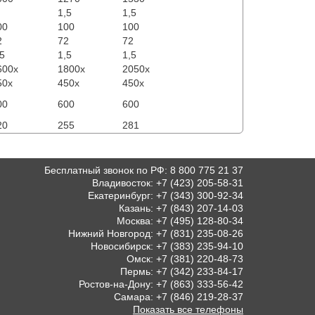
1,5
1,5
00
100
100
2
72
72
,5
1,5
1,5
600x
1800x
2050x
50x
450x
450x
00
600
600
20
255
281
Бесплатный звонок по РФ
:
8 800 775 21 37
Владивосток
:
+7 (423) 205-58-31
Екатеринбург
:
+7 (343) 300-92-34
Казань
:
+7 (843) 207-14-03
Москва
:
+7 (495) 128-80-34
Нижний Новгород
:
+7 (831) 235-08-26
Новосибирск
:
+7 (383) 235-94-10
Омск
:
+7 (381) 220-48-73
Пермь
:
+7 (342) 233-84-17
Ростов-на-Дону
:
+7 (863) 333-56-42
Самара
:
+7 (846) 219-28-37
Показать все телефоны