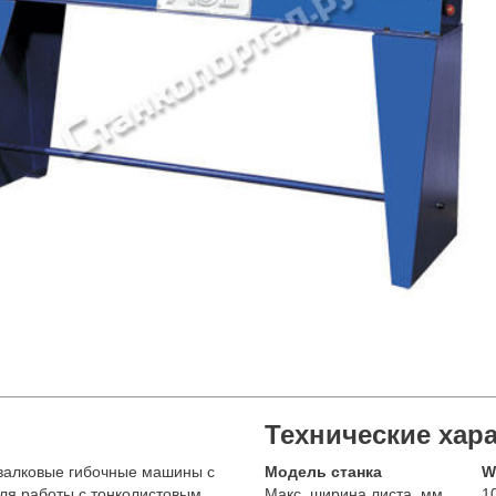
Технические хар
валковые гибочные машины с
Модель станка
W
ля работы с тонколистовым
Макс. ширина листа, мм.
1