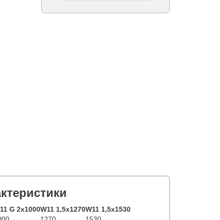
актеристики
11 G 2x1000
W11 1,5x1270
W11 1,5x1530
000
1270
1530