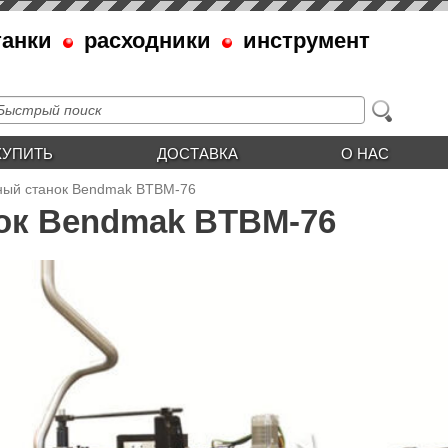
танки
расходники
инструмент
КУПИТЬ
ДОСТАВКА
О НАС
ный станок Bendmak BTBM-76
ок Bendmak BTBM-76