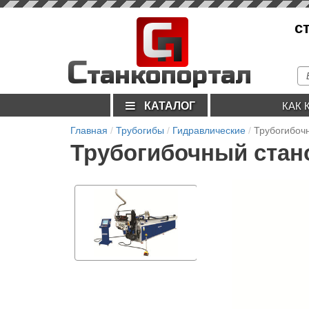
С
с
п
С
танкопортал
КАТАЛОГ
КАК 
Главная
Трубогибы
Гидравлические
Трубогибоч
Трубогибочный стан