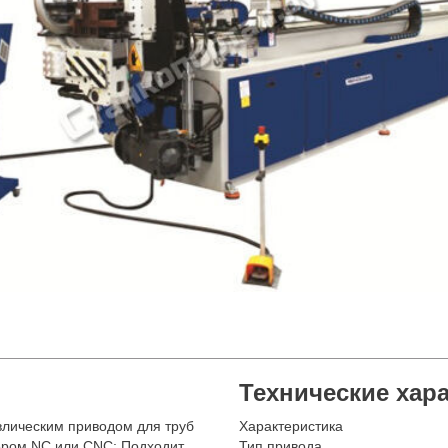
Технические хар
лическим приводом для труб
Характеристика
ером NC или CNC; Подходит
Тип привода