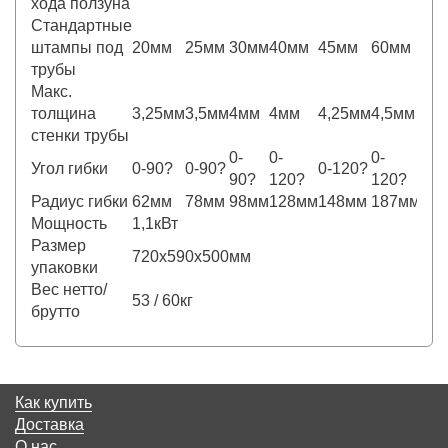
хода ползуна
Стандартные
штампы под
20мм
25мм
30мм
40мм
45мм
60мм
трубы
Макс.
толщина
3,25мм
3,5мм
4мм
4мм
4,25мм
4,5мм
стенки трубы
0-
0-
0-
Угол гибки
0-90?
0-90?
0-120?
90?
120?
120?
Радиус гибки
62мм
78мм
98мм
128мм
148мм
187мм
Мощность
1,1кВт
Размер
720х590х500мм
упаковки
Вес нетто/
53 / 60кг
брутто
Как купить
Доставка
О нас