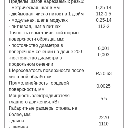
Пределы шагов нарезаемых резьб:
- метрическая, шаг в мм
0,25-14
- дюймовая, число ниток на 1 дюйм
112-1,5
- модульная, шаг в модулях
0,25-14
- питчевая, шаг в питчах
112-2
Точность геометрической формы
поверхности образца, мм:
- постоянство диаметра в
0,001
поперечном сечении на длине 200
0,003
-постоянство диаметра в
продольном сечении
Шероховатость поверхности после
Ra 0,63
чистовой обработки
Прямолинейность торцевой
0,0025
поверхности, мм
Мощность электродвигателя
5,5
главного движения, кВт
Габаритные размеры станка, не
более, мм:
2270
- длина
1110
- ширина