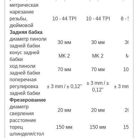
метрическая
нарезание
резьбы,
10 - 44 TPI
10 - 44 TPI
8 - 56 T
дюймовой
Задняя бабка
диаметр пиноли
30 мм
30 мм
30 м
задней бабки
конус задней
MK 2
MK 2
MK 2
бабки
ход пиноли
70 мм
70 мм
105 м
задней бабки
поперечная
± 3 mm / ±
регулировка
± 3 mm / ± 0,12"
± 3 mm / ± 
0,12"
задней бабки
Фрезерование
диаметр
20 мм
20 мм
20 м
сверления
расстояние
торец
150 мм
150 мм
150 м
шпинделя/стол