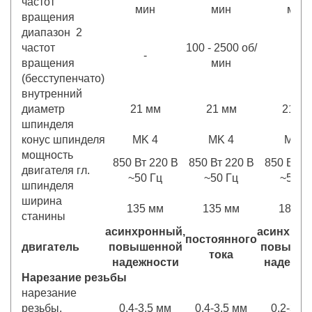
частот
мин
мин
мин
вращения
диапазон 2
частот
100 - 2500 об/
-
-
вращения
мин
(бесступенчато)
внутренний
диаметр
21 мм
21 мм
21 м
шпинделя
конус шпинделя
MK 4
MK 4
MK 4
мощность
850 Вт 220 В
850 Вт 220 В
850 Вт 2
двигателя гл.
~50 Гц
~50 Гц
~50 Г
шпинделя
ширина
135 мм
135 мм
180 м
станины
асинхронный,
асинхрон
постоянного
двигатель
повышенной
повышен
тока
надежности
надежно
Нарезание резьбы
нарезание
резьбы,
0,4-3,5 мм
0,4-3,5 мм
0,2-3,5