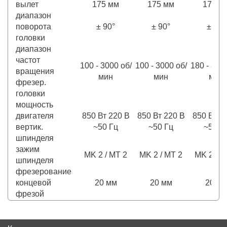
вылет
175 мм
175 мм
175 м
диапазон
поворота
± 90°
± 90°
± 90°
головки
диапазон
частот
100 - 3000 об/
100 - 3000 об/
180 - 320
вращения
мин
мин
мин
фрезер.
головки
мощность
двигателя
850 Вт 220 В
850 Вт 220 В
850 Вт 2
вертик.
~50 Гц
~50 Гц
~50 Г
шпинделя
зажим
MK 2 / MT 2
MK 2 / MT 2
MK 2 / M
шпинделя
фрезерование
концевой
20 мм
20 мм
20 м
фрезой