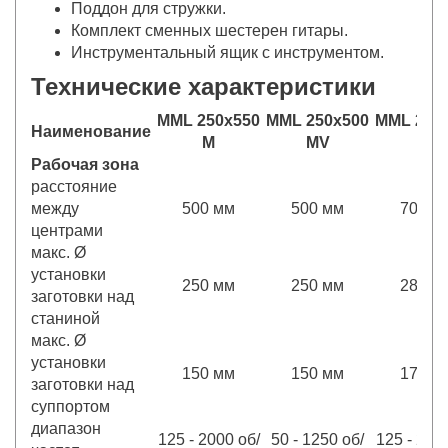
Поддон для стружки.
Комплект сменных шестерен гитары.
Инструментальный ящик с инструментом.
Технические характеристики
MML 250x550
MML 250x500
MML 280
Наименование
M
MV
M
Рабочая зона
расстояние
между
500 мм
500 мм
700 м
центрами
макс. Ø
установки
250 мм
250 мм
280 м
заготовки над
станиной
макс. Ø
установки
150 мм
150 мм
170 м
заготовки над
суппортом
диапазон
125 - 2000 об/
50 - 1250 об/
125 - 200