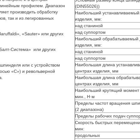
Условный размер конца шпинд
олинейным профилем. Диапазон
(DIN55026))
ляет производить обработку
Наибольший устанавливаемый
ов, так и из легированных
изделия, мм:
над станиной
над суппортом
uffaldi», «Sauter» или других
Наибольший обрабатываемый 
изделия, мм:
алт-Система» или других
над станиной
над суппортом
Наибольшая длина устанавлив
 шпинделя или с устройством
центрах изделия, мм
осью «С») и револьверной
а.
Наибольшая длина обрабатыва
центрах изделия, мм
Наибольший крутящий момент
мин., Н·м
Пределы частот вращения шпи
(2 диапазона)
Пределы рабочих подач суппо
Скорость быстрых перемещени
мин:
продольных