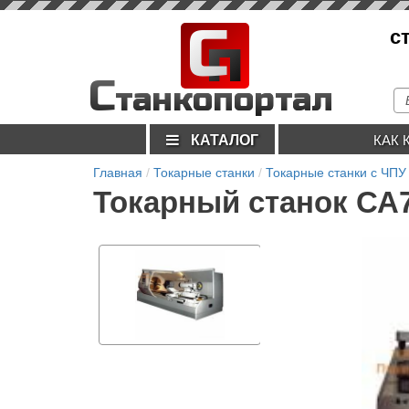
С
с
п
С
танкопортал
КАТАЛОГ
КАК 
Главная
Токарные станки
Токарные станки с ЧПУ
Токарный станок СА