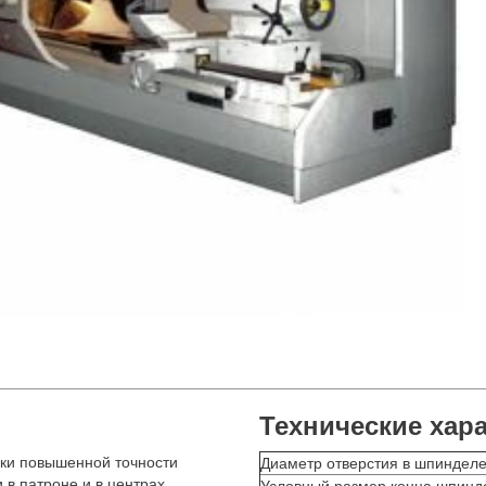
Технические хар
вки повышенной точности
Диаметр отверстия в шпинделе
в патроне и в центрах