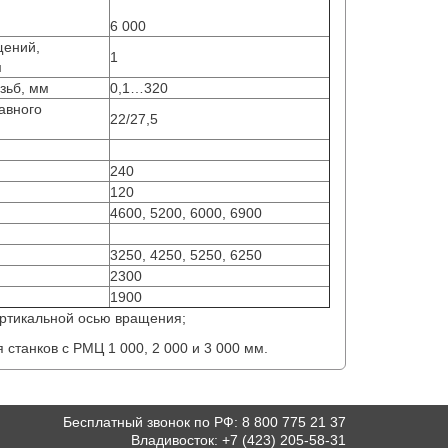
6 000
щений,
1
м
зьб, мм
0,1…320
авного
22/27,5
240
120
4600, 5200, 6000, 6900
3250, 4250, 5250, 6250
2300
1900
ертикальной осью вращения;
 станков с РМЦ 1 000, 2 000 и 3 000 мм.
Бесплатный звонок по РФ
:
8 800 775 21 37
Владивосток
:
+7 (423) 205-58-31