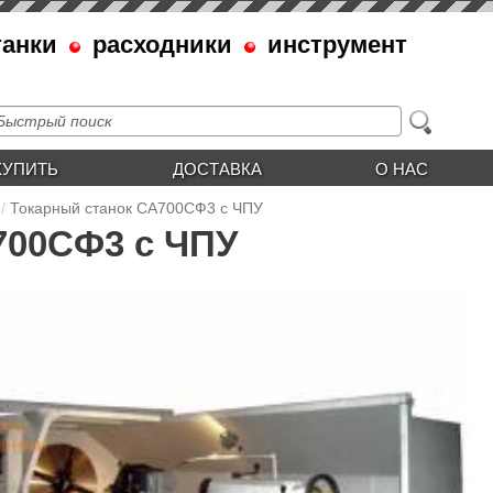
танки
расходники
инструмент
КУПИТЬ
ДОСТАВКА
О НАС
Токарный станок СА700СФ3 с ЧПУ
700СФ3 с ЧПУ