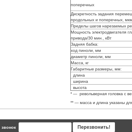
поперечных
Дискретность задания переме
продольных и поперечных, мк
Пределы шагов нарезаемых ре
Мощность электродвигателя гл
привода/30 мин., кВт
Задняя бабка:
ход пиноли, мм
диаметр пиноли, мм
Масса, кг
Габаритные размеры, мм:
длина
ширина
высота
* — револьверная головка с в
** — масса и длина указаны для
Перезвонить!
 звонок