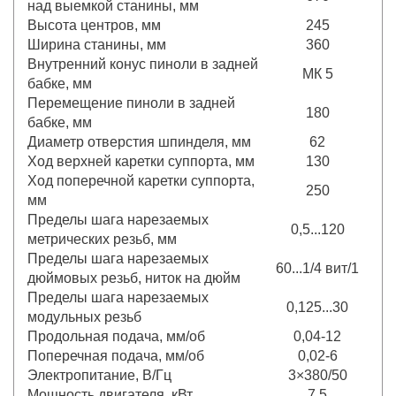
над выемкой станины, мм
Высота центров, мм
245
Ширина станины, мм
360
Внутренний конус пиноли в задней
МК 5
бабке, мм
Перемещение пиноли в задней
180
бабке, мм
Диаметр отверстия шпинделя, мм
62
Ход верхней каретки суппорта, мм
130
Ход поперечной каретки суппорта,
250
мм
Пределы шага нарезаемых
0,5...120
метрических резьб, мм
Пределы шага нарезаемых
60...1/4 вит/1
дюймовых резьб, ниток на дюйм
Пределы шага нарезаемых
0,125...30
модульных резьб
Продольная подача, мм/об
0,04-12
Поперечная подача, мм/об
0,02-6
Электропитание, В/Гц
3×380/50
Мощность двигателя, кВт
7,5