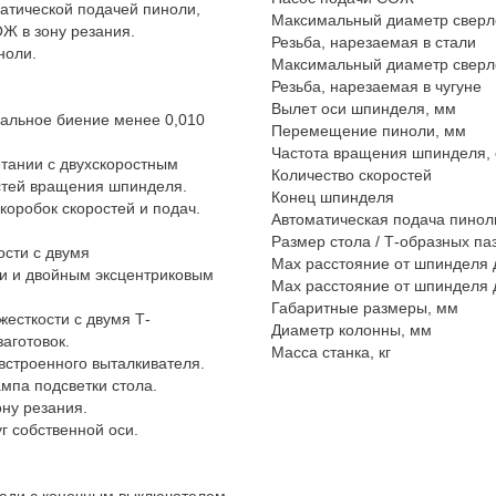
атической подачей пиноли,
Максимальный диаметр сверле
Ж в зону резания.
Резьба, нарезаемая в стали
ноли.
Максимальный диаметр сверле
Резьба, нарезаемая в чугуне
Вылет оси шпинделя, мм
альное биение менее 0,010
Перемещение пиноли, мм
Частота вращения шпинделя, 
етании с двухскоростным
Количество скоростей
стей вращения шпинделя.
Конец шпинделя
оробок скоростей и подач.
Автоматическая подача пинол
Размер стола / Т-образных па
сти с двумя
Мах расстояние от шпинделя 
 и двойным эксцентриковым
Мах расстояние от шпинделя 
Габаритные размеры, мм
есткости с двумя Т-
Диаметр колонны, мм
аготовок.
Масса станка, кг
встроенного выталкивателя.
мпа подсветки стола.
ну резания.
г собственной оси.