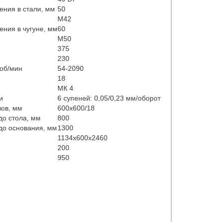
ния в стали, мм
50
М42
ния в чугуне, мм
60
М50
375
230
об/мин
54-2090
18
МК 4
и
6 супеней: 0,05/0,23 мм/оборот
зов, мм
600х600/18
до стола, мм
800
до основания, мм
1300
1134х600х2460
200
950