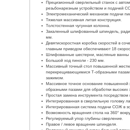
Прецизионный сверлильный станок с автом
резьбонарезным устройством и подачей СО
Электромеханический механизм подачи пи
Тяжелая массивная литая конструкция.
Толстостенная чугунная колонна.
Закаленный шлифованный шпиндель, ради
мм.
Девятискоростная коробка скоростей в соч
главным приводом обеспечивают 18 скоро
Шлифованные шестерни, масляные ванны к
Большой ход пиноли - 230 мм.
Массивный точный стол повышенной жестко
перекрещивающимися Т-образными пазами
зажимом.
Массивное точное основание повышенной ж
образными пазами для обработки высоких з
Простая замена инструмента посредством 
Интегрированная в сверлильную головку ла
Интегрированная система подачи СОЖ в зо
Возможность вращения стола на 360° вокру
Регулируемый упор глубины сверление.
Правое / левое вращение шпинделя.