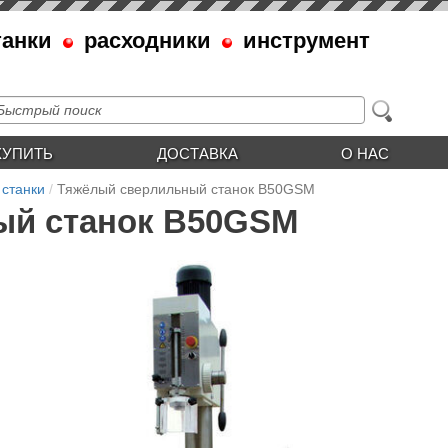
танки
расходники
инструмент
КУПИТЬ
ДОСТАВКА
О НАС
 станки
Тяжёлый сверлильный станок B50GSM
ый станок B50GSM