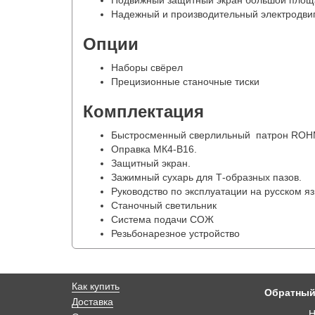
Подвижный защитный экран большой площ
Надежный и производительный электродвиг
Опции
Наборы свёрел
Прецизионные станочные тиски
Комплектация
Быстросменный сверлильный патрон ROHM
Оправка МК4-В16.
Защитный экран.
Зажимный сухарь для Т-образных пазов.
Руководство по эксплуатации на русском я
Станочный светильник
Система подачи СОЖ
Резьбонарезное устройство
Как купить
Обратный
Доставка
Н