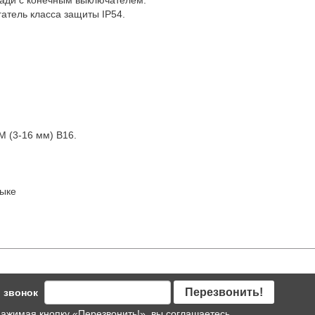
ади с конечным выключателем.
атель класса защиты IP54.
 (3-16 мм) В16.
зыке
Перезвонить!
 звонок
ажимая кнопку «Перезвонить!», вы соглашаетесь