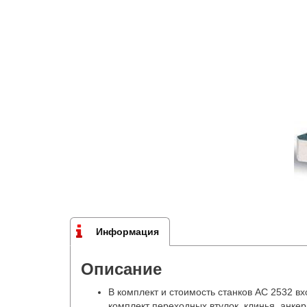
Информация
Описание
В комплект и стоимость станков АС 2532 вх
комплект переходных втулок, клинья, анке