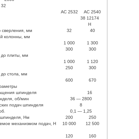
32
АС 2532
АС 2540
АС 2550
38 12174
Н
 сверления, мм
32
40
50
й колонны, мм
1 000
1 300
1 600
300
300
350
 до плиты, мм
1 000
1 120
1 220
250
300
320
 до стола, мм
600
670
720
араметры
ращения шпинделя
16
нделя, об/мин
36 — 2800
25-2000
ских подач шпинделя
8
16
об.
0,1 — 1,25
0,04-3,2
 шпинделя, Нм
200
250
500
аемое механизмом подач, Н
10 000
12 500
18 000
120
160
185