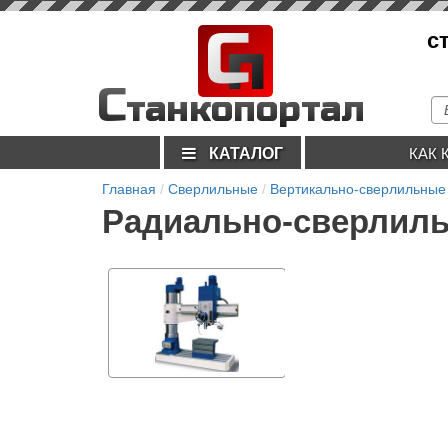
С
с
п
С
танкопортал
КАТАЛОГ
КАК 
Главная
Сверлильные
Вертикально-сверлильные
Радиально-сверлильн