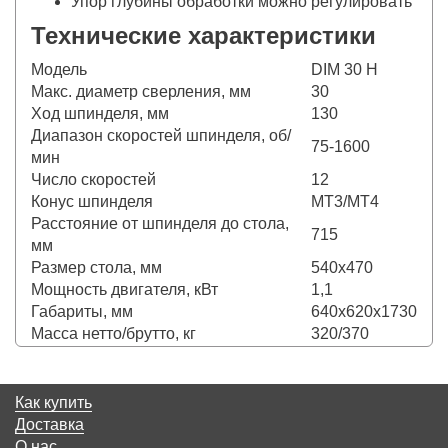
Упор глубины обработки можно регулировать
Технические характеристики
Модель
DIM 30 H
Макс. диаметр сверления, мм
30
Ход шпинделя, мм
130
Диапазон скоростей шпинделя, об/
75-1600
мин
Число скоростей
12
Конус шпинделя
MT3/MT4
Расстояние от шпинделя до стола,
715
мм
Размер стола, мм
540х470
Мощность двигателя, кВт
1,1
Габариты, мм
640х620х1730
Масса нетто/брутто, кг
320/370
Как купить
Доставка
О нас