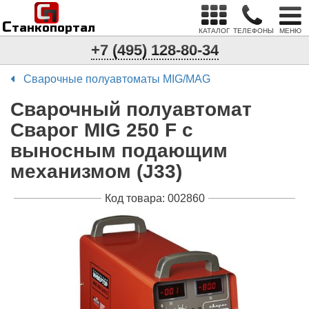
С
п
С
танкопортал
КАТАЛОГ
ТЕЛЕФОНЫ
МЕНЮ
+7 (495) 128-80-34
Сварочные полуавтоматы MIG/MAG
Сварочный полуавтомат
Сварог MIG 250 F с
выносным подающим
механизмом (J33)
Код товара: 002860