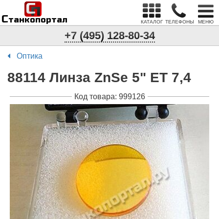
С
п
С
танкопортал
КАТАЛОГ
ТЕЛЕФОНЫ
МЕНЮ
+7 (495) 128-80-34
Оптика
88114 Линза ZnSe 5" ET 7,4
Код товара: 999126