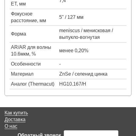
7,4
ET, мм
Фокусное
5" / 127 мм
расстояние, мм
meniscus / менисковая /
Форма
выпукло-вогнутая
AR/AR для волны
менее 0,20%
10.6мкм, %
Особенности
-
Материал
ZnSe / селенид цинка
Аналог (Thermacut)
HG10.167/H
Как купить
Доставка
О нас
Обратный звонок