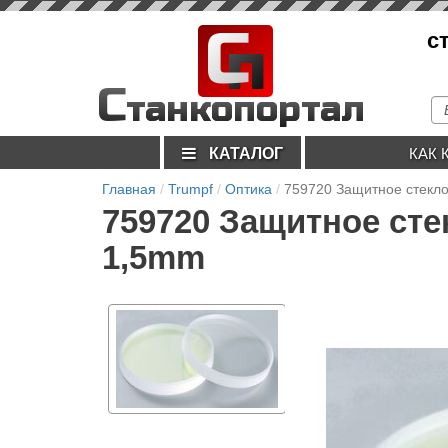
С
с
п
С
танкопортал
КАТАЛОГ
КАК 
Главная
Trumpf
Оптика
759720 Защитное стекл
759720 Защитное сте
1,5mm