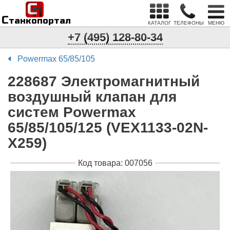
С
п
С
танкопортал
КАТАЛОГ
ТЕЛЕФОНЫ
МЕНЮ
+7 (495) 128-80-34
Powermax 65/85/105
228687 Электромагнитный
воздушный клапан для
систем Powermax
65/85/105/125 (VEX1133-02N-
X259)
Код товара: 007056