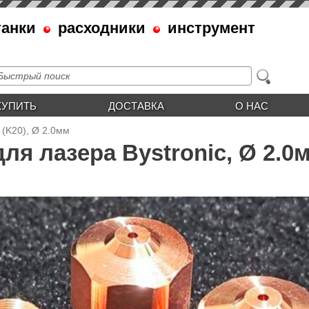
танки
расходники
инструмент
КУПИТЬ
ДОСТАВКА
О НАС
 (K20), Ø 2.0мм
для лазера Bystronic, Ø 2.0