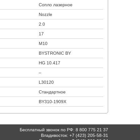
Cопло лазерное
Nozzle
2.0
17
М10
BYSTRONIC BY
HG 10.417
–
L30120
Стандартное
BY310-1909X
Бесплатный звонок по РФ
:
8 800 775 21 37
Владивосток
:
+7 (423) 205-58-31