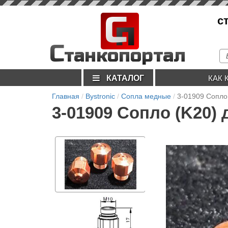
С
с
п
С
танкопортал
КАТАЛОГ
КАК 
Главная
Bystronic
Сопла медные
3-01909 Сопло
3-01909 Сопло (K20) 