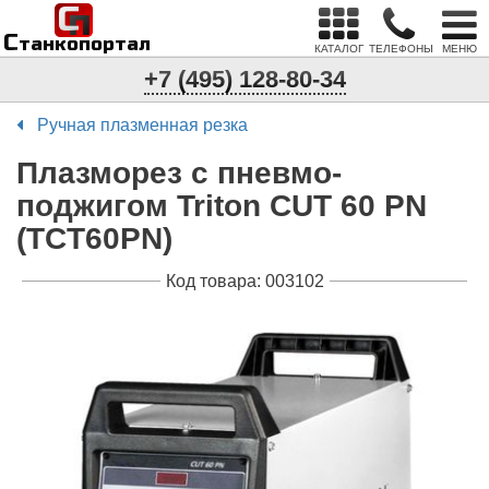
С
п
С
танкопортал
КАТАЛОГ
ТЕЛЕФОНЫ
МЕНЮ
+7 (495) 128-80-34
Ручная плазменная резка
Плазморез с пневмо-
поджигом Triton CUT 60 PN
(TCT60PN)
Код товара: 003102