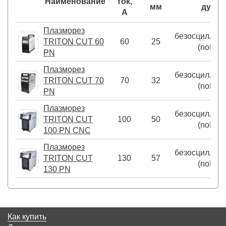
Наименование
ток,
мм
дуги
А
Плазморез
безосциллят
TRITON CUT 60
60
25
(noHF)
PN
Плазморез
безосциллят
TRITON CUT 70
70
32
(noHF)
PN
Плазморез
безосциллят
TRITON CUT
100
50
(noHF)
100 PN CNC
Плазморез
безосциллят
TRITON CUT
130
57
(noHF)
130 PN
Как купить