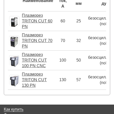
Наименование
ток,
мм
дуги
А
Плазморез
безосциллят
TRITON CUT 60
60
25
(noHF)
PN
Плазморез
безосциллят
TRITON CUT 70
70
32
(noHF)
PN
Плазморез
безосциллят
TRITON CUT
100
50
(noHF)
100 PN CNC
Плазморез
безосциллят
TRITON CUT
130
57
(noHF)
130 PN
Как купить