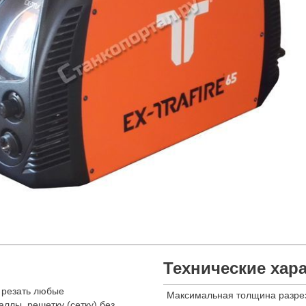
Технические хар
 резать любые
Максимальная толщина разре
ллы, решетку (сетку) без