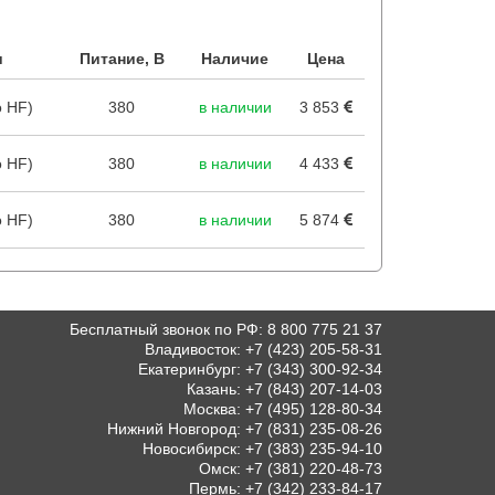
и
Питание, В
Наличие
Цена
 HF)
380
в наличии
3 853
 HF)
380
в наличии
4 433
 HF)
380
в наличии
5 874
Бесплатный звонок по РФ
:
8 800 775 21 37
Владивосток
:
+7 (423) 205-58-31
Екатеринбург
:
+7 (343) 300-92-34
Казань
:
+7 (843) 207-14-03
Москва
:
+7 (495) 128-80-34
Нижний Новгород
:
+7 (831) 235-08-26
Новосибирск
:
+7 (383) 235-94-10
Омск
:
+7 (381) 220-48-73
Пермь
:
+7 (342) 233-84-17