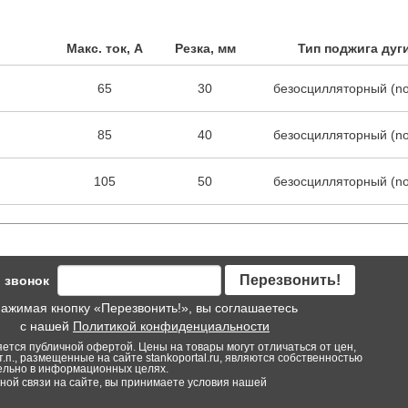
Макс. ток, А
Резка, мм
Тип поджига дуг
65
30
безосцилляторный (no
85
40
безосцилляторный (no
105
50
безосцилляторный (no
Перезвонить!
 звонок
ажимая кнопку «Перезвонить!», вы соглашаетесь
с нашей
Политикой конфиденциальности
яется публичной офертой. Цены на товары могут отличаться от цен,
т.п., размещенные на сайте stankoportal.ru, являются собственностью
тельно в информационных целях.
ой связи на сайте, вы принимаете условия нашей