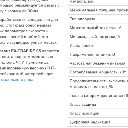
металла, мм
помощью рекомендуется резать с
Максимальная толщина прожи
ку с кромки до 30мм.
Тип аппарата
зрабатывался специально для
й. Этот факт обеспечивает
Максимальный ток резки, А
их параметров скорости и
чень легкий и гибкий, что
Минимальный ток резки, А
зку в труднодоступных местах.
Исполнение
macut EX-TRAFIRE 65
является
Напряжение питания, В
мости, аппарат моментально
столом с ЧПУ. Нужно лишь
Частота напряжения питания,
анизированную версию (FHT-
Потребляемая мощность, кВт
Необходимый интерфейс для
х
модельного ряда
.
Продолжительность включения
максимальном токе, %
Ток, на котором достигается П
Класс защиты
Класс изоляции
Цифровая индикация