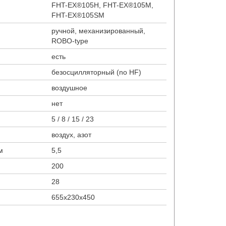
FHT-EX®105H, FHT-EX®105M,
FHT-EX®105SM
ручной, механизированный,
ROBO-type
есть
безосцилляторный (no HF)
воздушное
нет
5 / 8 / 15 / 23
воздух, азот
м
5,5
200
28
655х230х450