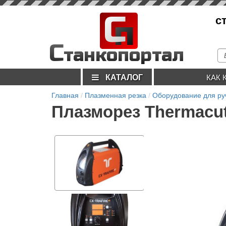
С
с
п
С
танкопортал
КАТАЛОГ
КАК 
Главная
Плазменная резка
Оборудование для ру
Плазморез Thermacu