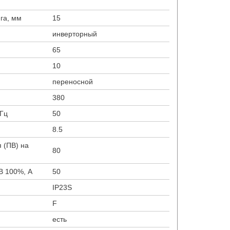
га, мм
15
инверторный
65
10
переносной
380
 Гц
50
8.5
 (ПВ) на
80
В 100%, А
50
IP23S
F
есть