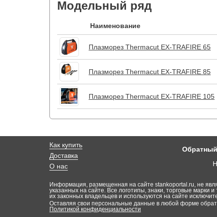
Модельный ряд
Наименование
Плазморез Thermacut EX-TRAFIRE 65
Плазморез Thermacut EX-TRAFIRE 85
Плазморез Thermacut EX-TRAFIRE 105
Как купить
Обратный
Доставка
Н
О нас
Информация, размещенная на сайте stankoportal.ru, не явл
указанных на сайте. Все логотипы, знаки, торговые марки и 
их законных владельцев и используются на сайте исключи
Оставляя свои персональные данные в любой форме обратн
Политикой конфиденциальности