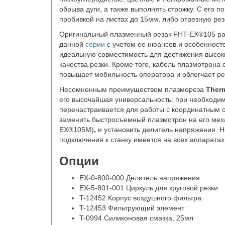
обрыва дуги, а также выполнять строжку. С его 
пробивкой на листах до 15мм, либо отрезную рез
Оригинальный плазменный резак FHT-EX®105 ра
данной
серии
с учетом ее нюансов и особенносте
идеальную совместимость для достижения высок
качества резки. Кроме того, кабель плазмотрона о
повышает мобильность оператора и облегчает ре
Несомненным преимуществом плазмореза
Ther
его высочайшая универсальность: при необходи
перенастраивается для работы с координатным 
заменить быстросъемный плазмотрон на его мех
EX®105M)
,
и установить делитель напряжения. 
подключения к станку имеется на всех аппарата
Опции
EX-0-800-000 Делитель напряжения
EX-5-801-001 Циркуль для круговой резки
T-12452 Корпус воздушного фильтра
T-12453 Фильтрующий элемент
T-0994 Силиконовая смазка, 25мл