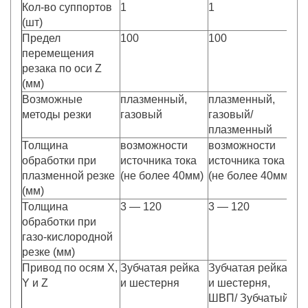
Кол-во суппортов
1
1
2
(шт)
4)
Предел
100
100
1
перемещения
резака по оси Z
(мм)
Возможные
плазменный,
плазменный,
п
методы резки
газовый
газовый/
га
плазменный
Толщина
возможности
возможности
в
обработки при
источника тока
источника тока
ис
плазменной резке
(не более 40мм)
(не более 40мм)
(мм)
Толщина
3 — 120
3 — 120
3
обработки при
газо-кислородной
резке (мм)
Привод по осям X,
Зубчатая рейка
Зубчатая рейка
Зу
Y и Z
и шестерня
и шестерня,
и 
ШВП/ Зубчатый
Ш