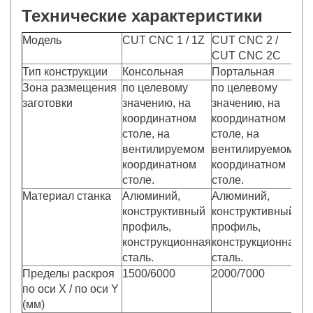
Технические характеристики
Модель
CUT CNC 1 / 1Z
CUT CNC 2 /
C
CUT CNC 2C
Тип конструкции
Консольная
Портальная
П
Зона размещения
по целевому
по целевому
п
заготовки
значению, на
значению, на
з
координатном
координатном
к
столе, на
столе, на
ст
вентилируемом
вентилируемом
координатном
координатном
столе.
столе.
Материал станка
Алюминий,
Алюминий,
А
конструктивный
конструктивный
ко
профиль,
профиль,
п
конструкционная
конструкционная
ко
сталь.
сталь.
ст
Пределы раскроя
1500/6000
2000/7000
40
по оси X / по оси Y
(мм)