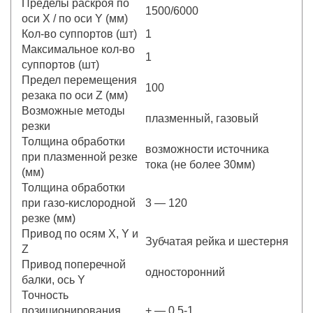
Пределы раскроя по
1500/6000
оси X / по оси Y (мм)
Кол-во суппортов (шт)
1
Максимальное кол-во
1
суппортов (шт)
Предел перемещения
100
резака по оси Z (мм)
Возможные методы
плазменный, газовый
резки
Толщина обработки
возможности источника
при плазменной резке
тока (не более 30мм)
(мм)
Толщина обработки
при газо-кислородной
3 — 120
резке (мм)
Привод по осям X, Y и
Зубчатая рейка и шестерня
Z
Привод поперечной
односторонний
балки, ось Y
Точность
позиционирования
+ — 0,5-1