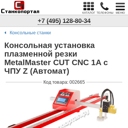
С
п
С
танкопортал
КАТАЛОГ
ТЕЛЕФОНЫ
МЕНЮ
+7 (495) 128-80-34
Консольные станки
Консольная установка
плазменной резки
MetalMaster CUT CNC 1A с
ЧПУ Z (Автомат)
Код товара: 002665