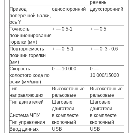
ремень
Привод
односторонний
двухсторонний
д
поперечной балки,
ось Y
Точность
+ — 0,5-1
+ — 0,5
+ 
позиционирования
горелки (мм)
Повторяемость
+ — 0, 5-1
+ — 0, 3 - 0,6
+ 
позиции горелки
(мм)
Скорость
0 — 10 000
0 —
0
холостого хода по
10 000/15000
осям (мм/мин)
Тип
Высокоточные
Высокоточные
В
направляющих
рельсовые
рельсовые
р
Тип двигателей
Шаговые
Шаговые
Ш
двигатели
двигатели
дв
Система ЧПУ
в комплекте
в комплекте
в 
Тип управления
кнопочный
кнопочный
к
Ввод данных
USB
USB
U