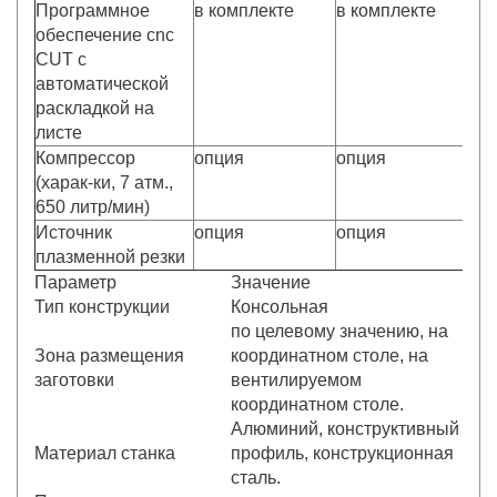
Программное
в комплекте
в комплекте
в 
обеспечение cnc
CUT с
автоматической
раскладкой на
листе
Компрессор
опция
опция
о
(харак-ки, 7 атм.,
650 литр/мин)
Источник
опция
опция
о
плазменной резки
Параметр
Значение
Тип конструкции
Консольная
по целевому значению, на
Зона размещения
координатном столе, на
заготовки
вентилируемом
координатном столе.
Алюминий, конструктивный
Материал станка
профиль, конструкционная
сталь.