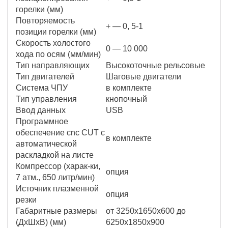
горелки (мм)
Повторяемость
+ — 0, 5-1
позиции горелки (мм)
Скорость холостого
0 — 10 000
хода по осям (мм/мин)
Тип направляющих
Высокоточные рельсовые
Тип двигателей
Шаговые двигатели
Система ЧПУ
в комплекте
Тип управления
кнопочный
Ввод данных
USB
Программное
обеспечение cnc CUT с
в комплекте
автоматической
раскладкой на листе
Компрессор (харак-ки,
опция
7 атм., 650 литр/мин)
Источник плазменной
опция
резки
Габаритные размеры
от 3250х1650х600 до
(ДхШхВ) (мм)
6250х1850х900