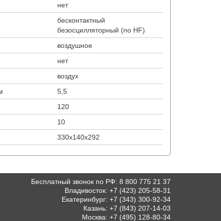
нет
бесконтактный
безосцилляторный (no HF)
воздушное
нет
воздух
м
5,5
120
10
330x140x292
Бесплатный звонок по РФ
:
8 800 775 21 37
Владивосток
:
+7 (423) 205-58-31
Екатеринбург
:
+7 (343) 300-92-34
Казань
:
+7 (843) 207-14-03
Москва
:
+7 (495) 128-80-34