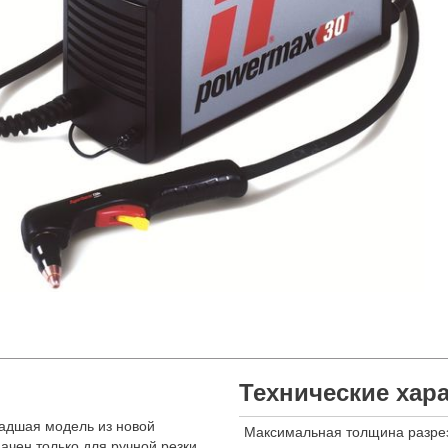
Технические хар
адшая модель из новой
Максимальная толщина разре
ачен только для ручной резки