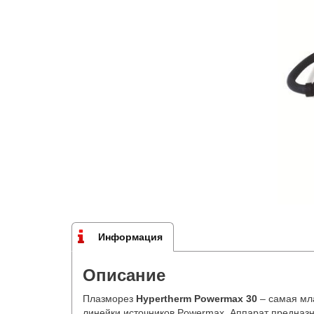
Информация
Описание
Плазморез
Hypertherm Powermax 30
– cамая мл
линейки источников Powermax. Аппарат предназн