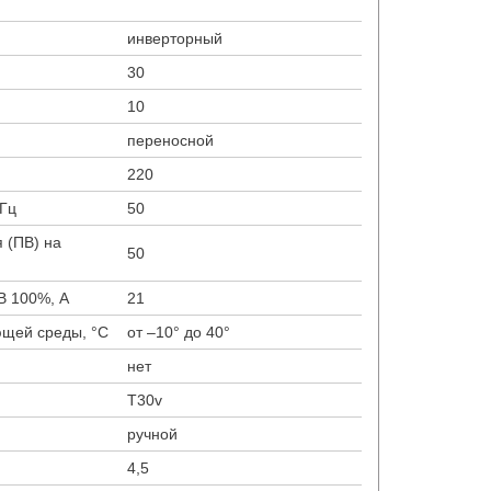
инверторный
30
10
переносной
220
 Гц
50
 (ПВ) на
50
В 100%, А
21
ющей среды, °С
от –10° до 40°
нет
T30v
ручной
4,5