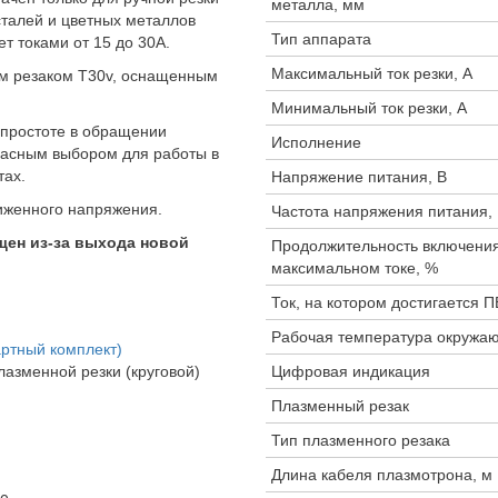
металла, мм
талей и цветных металлов
Тип аппарата
т токами от 15 до 30А.
Максимальный ток резки, А
м резаком T30v, оснащенным
Минимальный ток резки, А
е простоте в обращении
Исполнение
расным выбором для работы в
тах.
Напряжение питания, В
ниженного напряжения.
Частота напряжения питания,
щен из-за выхода новой
Продолжительность включения
максимальном токе, %
Ток, на котором достигается П
Рабочая температура окружа
артный комплект)
азменной резки (круговой)
Цифровая индикация
Плазменный резак
Тип плазменного резака
Длина кабеля плазмотрона, м