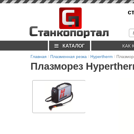
С
с
п
С
танкопортал
КАТАЛОГ
КАК 
Главная
Плазменная резка
Hypertherm
Плазмор
Плазморез Hyperthe