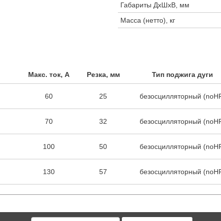
Габариты ДхШхВ, мм
Масса (нетто), кг
Макс. ток, А
Резка, мм
Тип поджига дуги
60
25
безосцилляторный (noH
70
32
безосцилляторный (noH
100
50
безосцилляторный (noH
130
57
безосцилляторный (noH