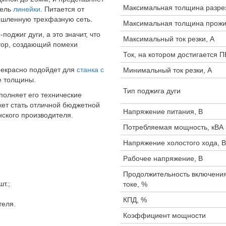
Максимальная толщина разре
дель
линейки
. Питается от
ышленную трехфазную сеть.
Максимальная толщина прожи
оджиг дуги, а это значит, что
Максимальный ток резки, А
тор, создающий помехи
Ток, на котором достигается П
рекрасно подойдет для
станка с
Минимальный ток резки, А
е толщины.
Тип поджига дуги
полняет его технические
ет стать отличной бюджетной
Напряжение питания, В
ского производителя.
Потребляемая мощность, кВА
Напряжение холостого хода, В
Рабочее напряжение, В
Продолжительность включения
т.;
токе, %
КПД, %
теля.
Коэффициент мощности