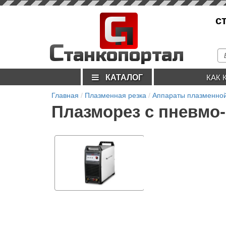
С
с
п
С
танкопортал
КАТАЛОГ
КАК 
Главная
Плазменная резка
Аппараты плазменной
Плазморез с пневмо-