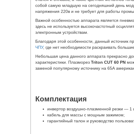
собой самую младшую на сегодняшний день мо
напряжения 220в и не требует для работы пром
Важной особенностью аппарата является пневмо-п
здесь не используется высокочастотный осцилля
электронным устройствам.
Благодаря этой особенности, данный источник п
ЧПУ
, где нет необходимости раскраивать больши
Небольшая цена данного аппарата прекрасно до
характеристики. Плазморез
Triton CUT 60 PN
мож
заменой популярному источнику на 65А американ
Комплектация
инвертор воздушно-плазменной резки — 1 ш
кабель для массы с мощным зажимом;
гарантийный талон и руководство пользова