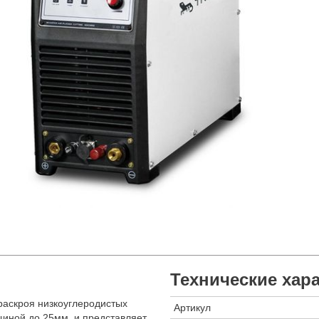
Технические хар
раскроя низкоуглеродистых
Артикул
щиной до 25мм, и представляет