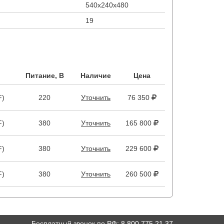
540х240х480
19
Питание, В
Наличие
Цена
F)
220
Уточнить
76 350
F)
380
Уточнить
165 800
F)
380
Уточнить
229 600
F)
380
Уточнить
260 500
Бесплатный звонок по РФ
:
8 800 775 21 37