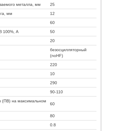
заемого металла, мм
25
га, мм
12
60
В 100%, А
50
20
безосцилляторный
(noHF)
220
10
290
90-110
 (ПВ) на максимальном
60
80
0.8