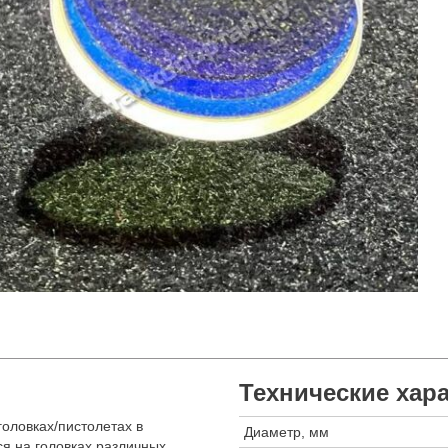
Технические хар
головках/пистолетах в
Диаметр, мм
ся на головках различных