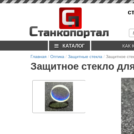
С
с
п
С
танкопортал
КАТАЛОГ
КАК 
Главная
Оптика
Защитные стекла
Защитное сте
Защитное стекло для