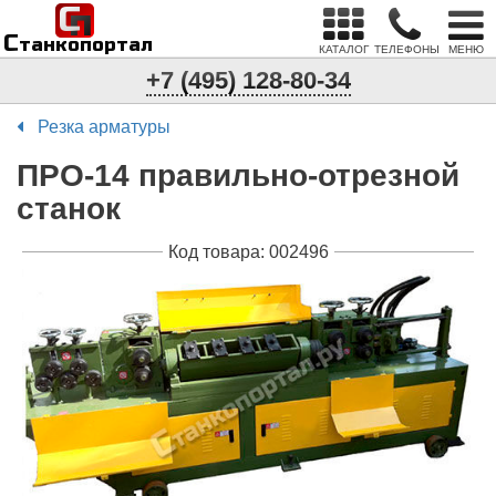
С
п
С
танкопортал
КАТАЛОГ
ТЕЛЕФОНЫ
МЕНЮ
+7 (495) 128-80-34
Резка арматуры
ПРО-14 правильно-отрезной
станок
Код товара: 002496